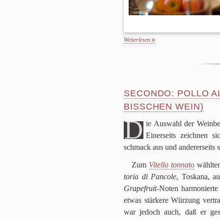
Weiterlesen
SECONDO: POLLO AL
BISSCHEN WEIN)
D
ie Aus­wahl der Wein­be
Einer­seits zeich­nen s
schmack aus und ande­rer­seits 
Zum
Vitello ton­n­ato
wähl­te
to­ria di Pan­cole
, Tos­kana, 
Grape­fruit
-Noten har­mo­niert
etwas stär­kere Wür­zung ver­tr
war jedoch auch, daß er gesc