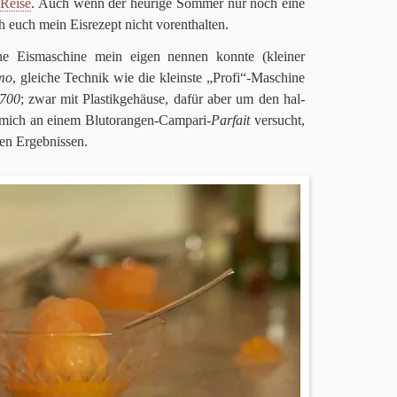
e Reise
. Auch wenn der heu­rige Som­mer nur noch eine
ch euch mein Eis­re­zept nicht vorenthalten.
 Eis­ma­schine mein eigen nen­nen konnte (klei­ner
imo
, glei­che Tech­nik wie die klein­ste „Profi“-Maschine
700
; zwar mit Pla­stik­ge­häuse, dafür aber um den hal­
h mich an einem Blut­oran­gen-Cam­pari-
Par­fait
ver­sucht,
n Ergeb­nis­sen.