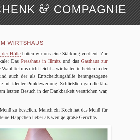
&
CHENK
COMPAGNIE
Suchen
Über uns
 IM WIRTSHAUS
 der Hölle
hat­ten wir uns eine Stär­kung ver­dient. Zur
okale: Das
Press­haus in Ill­mitz
und das
Gast­haus zur
 Wahl fiel uns nicht leicht – wir hat­ten in bei­den in der
und auch der als Ent­schei­dungs­hilfe her­an­ge­zo­gene
 mit iden­ter Punk­te­wer­tung. Schließ­lich gab die län­
em letz­ten Besuch in der Dank­bar­keit ver­stri­chen war,
in Menü zu bestel­len. Manch ein Koch hat das Menü für
 kleine Häpp­chen lie­ber als wenige große Gerichte.