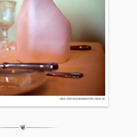
BILD:
DER KÜCHENMEISTER
| MND.SC