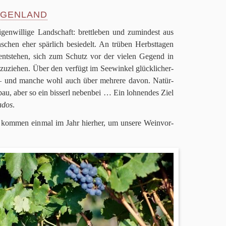
RGENLAND
igen­wil­lige Land­schaft: brett­le­ben und zumin­dest aus
schen eher spär­lich besie­delt. An trü­ben Herbst­ta­gen
ent­ste­hen, sich zum Schutz vor der vie­len Gegend in
zu­zie­hen. Über den ver­fügt im See­win­kel glück­li­cher­
e – und man­che wohl auch über meh­rere davon. Natür­
au, aber so ein bis­serl neben­bei … Ein loh­nen­des Ziel
na­dos
.
kom­men ein­mal im Jahr hier­her, um unsere Wein­vor­