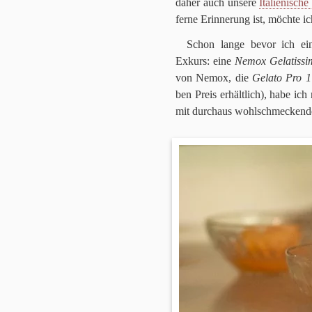
daher auch unsere
Ita­lie­ni­sch
ferne Erin­ne­rung ist, möchte i
Schon lange bevor ich eine
Exkurs: eine
Nemox Gela­tis­s
von Nemox, die
Gelato Pro
1
ben Preis erhält­lich), habe ic
mit durch­aus wohl­schmecken­de