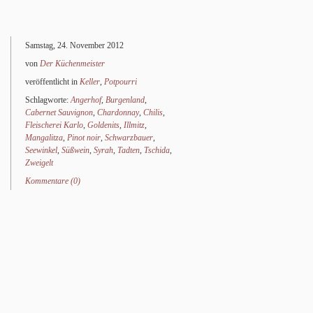
Samstag, 24. November 2012
von
Der Küchenmeister
veröffentlicht in
Keller
,
Potpourri
Schlagworte:
Angerhof
,
Burgenland
,
Cabernet Sauvignon
,
Chardonnay
,
Chilis
,
Fleischerei Karlo
,
Goldenits
,
Illmitz
,
Mangalitza
,
Pinot noir
,
Schwarzbauer
,
Seewinkel
,
Süßwein
,
Syrah
,
Tadten
,
Tschida
,
Zweigelt
Kommentare (0)