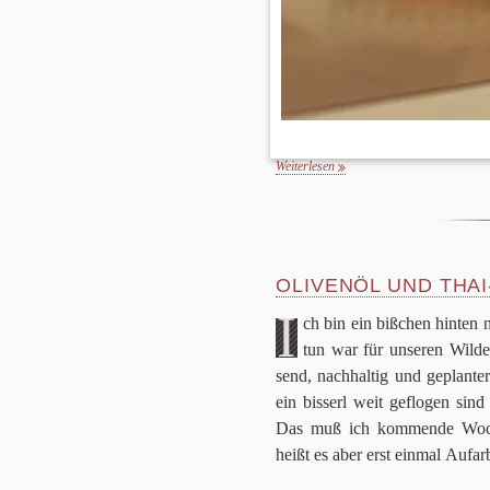
Weiterlesen
OLIVENÖL UND THA
I
ch bin ein biß­chen hin­ten
tun war für unse­ren Wil­den
send, nach­hal­tig und geplan­te
ein bis­serl weit geflo­gen sind
Das muß ich kom­mende Woche
heißt es aber erst ein­mal Aufar