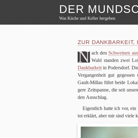
DER MUNDS
Was Küche und Keller hergeben.
Weiter zum Inhalt
Archiv
Rezepte
ZUR DANKBARKEIT,
Festmahl
Küche
N
ach den
Schwei­nen aus
Keller
Wahl stan­den zwei L
Lokalbesuch
Dank­bar­keit
in Poders­dorf. Die
Markttag
Hortikultur
Ver­gan­gen­heit gut geges­sen 
Werkzeug
Gault-Mil­lau führt beide Lokale
Bibliothek
gere Zeit­spanne, die seit unse­r
Schaustücke
den Ausschlag.
Potpourri
Eigent­lich hatte ich vor, e
tot erklärt, aber mir sind viele