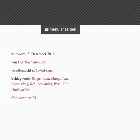
Menü anzeigen
 nach:
Suchen
Mittwoch, 5. Dezember 2012
von
Der Küchenmeister
veröffentlicht in
Lokalbesuch
Schlagworte:
Burgenland
,
Mangalitza
,
Podersdorf
,
Reh
,
Seewinkel
,
Wels
,
Zur
Dankbarkeit
Kommentare (2)