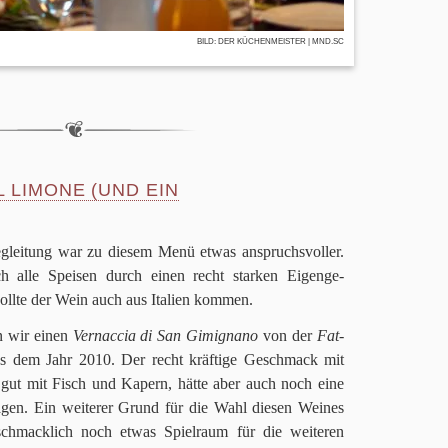
BILD:
DER KÜCHENMEISTER
| MND.SC
 LIMONE (UND EIN
­glei­tung war zu die­sem Menü etwas anspruchs­vol­ler.
ich alle Spei­sen durch einen recht star­ken Eigen­ge­
sollte der Wein auch aus Ita­lien kommen.
n wir einen
Vernac­cia di San Gimignano
von der
Fat­
aus dem Jahr
2010
. Der recht kräf­tige Geschmack mit
e gut mit Fisch und Kapern, hätte aber auch noch eine
a­gen. Ein wei­te­rer Grund für die Wahl die­sen Wei­nes
hmack­lich noch etwas Spiel­raum für die wei­te­ren