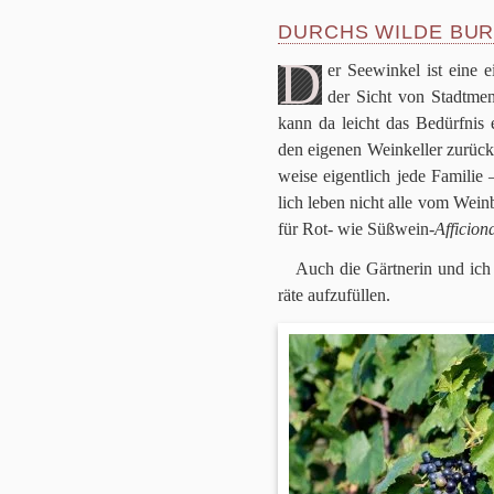
DURCHS WILDE BU
D
er See­win­kel ist eine e
der Sicht von Stadt­men­
kann da leicht das Bedürf­nis 
den eige­nen Wein­kel­ler zurück­
weise eigent­lich jede Fami­li
lich leben nicht alle vom Wein­b
für Rot- wie Süß­wein-
Affi­ci­o­
Auch die Gärtnerin und ich 
räte auf­zu­fül­len.