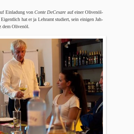
uf Ein­la­dung von
Conte DeCe­sare
auf einer Oli­ven­öl­
. Eigent­lich hat er ja Lehr­amt stu­diert, sein eini­gen Jah­
z dem Oli­venöl.