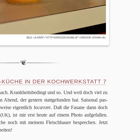
BILD: <A HREF="HTTP://GREGORJOHAM.AT">GREGOR JOHAM</A>
I-KÜCHE IN DER KOCHWERKSTATT
7
 nach. Krank­heits­be­dingt und so. Und weil doch viel zu
 Abend, der gestern statt­ge­fun­den hat. Sai­so­nal pas­
r­weise eigent­lich
loca­vore
. Daß die Fasane dann doch
 (
), ist mir erst heute auf einem Photo auf­ge­fal­len.
UK
 noch mit mei­nem Fleisch­hauer bespre­chen. Jetzt
beiten!