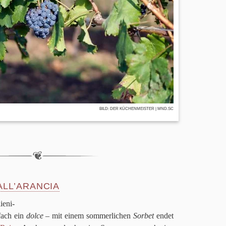
BILD:
DER KÜCHENMEISTER
| MND.SC
ALL’ARANCIA
e­ni­
fach ein
dolce
– mit einem som­mer­li­chen
Sor­bet
endet