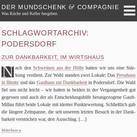
&
DER MUNDSCHENK
COMPAGNIE
Was Küche und Keller hergeben.
Weiter zum Inhalt
Archiv
SCHLAGWORTARCHIV:
Festmahl
PODERSDORF
Küche
Keller
ZUR DANKBARKEIT, IM WIRTSHAUS
Lokalbesuch
N
ach den
Schwei­nen aus der Hölle
hat­ten wir uns eine Stär­
Markttag
kung ver­dient. Zur Wahl stan­den zwei Lokale: Das
Press­haus
in Ill­mitz
und das
Gast­haus zur Dank­bar­keit
in Poders­dorf. Die Wahl
Hortikultur
fiel uns nicht leicht – wir hat­ten in bei­den in der Ver­gan­gen­heit gut
Werkzeug
geges­sen und auch der als Ent­schei­dungs­hilfe her­an­ge­zo­gene Gault-
Bibliothek
Mil­lau führt beide Lokale mit iden­ter Punk­te­wer­tung. Schließ­lich gab
Schaustücke
die län­gere Zeit­spanne, die seit unse­rem letz­ten Besuch in der Dank­
bar­keit ver­stri­chen war, den Ausschlag.
[…]
Potpourri
Rezepte
Weiterlesen