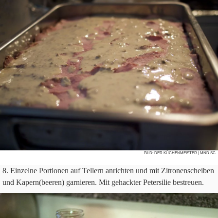
BILD:
DER KÜCHENMEISTER
| MND.SC
Ein­zelne Por­tio­nen auf Tel­lern anrich­ten und mit Zitro­nen­schei­ben
und Kapern(beeren) gar­nie­ren. Mit gehack­ter Peter­si­lie bestreuen.