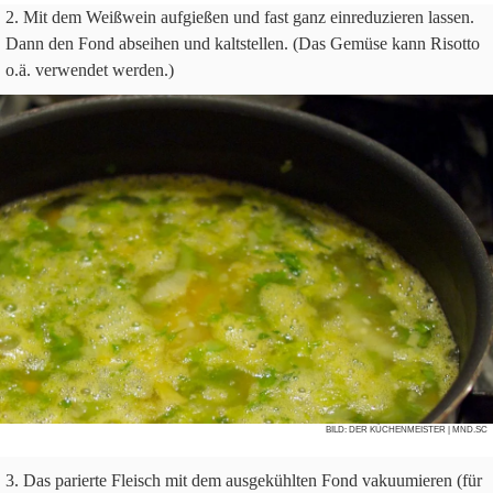
Mit dem Weiß­wein auf­gie­ßen und fast ganz ein­re­du­zie­ren las­sen.
Dann den Fond absei­hen und kalt­stel­len. (Das Gemüse kann Risotto
o.ä. ver­wen­det werden.)
BILD:
DER KÜCHENMEISTER
| MND.SC
Das parierte Fleisch mit dem aus­ge­kühl­ten Fond vaku­um­ie­ren (für