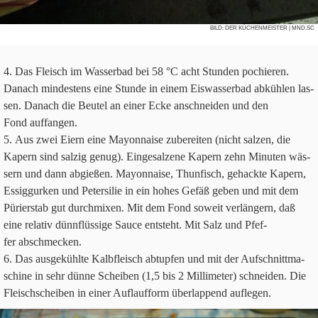
BILD:
DER KÜCHENMEISTER
| MND.SC
Das Fleisch im Was­ser­bad bei
58
°C acht Stun­den pochie­ren.
Danach min­de­stens eine Stunde in einem Eis­was­ser­bad abküh­len las­
sen. Danach die Beu­tel an einer Ecke anschnei­den und den
Fond auffangen.
Aus zwei Eiern eine Mayon­naise zube­rei­ten (nicht sal­zen, die
Kapern sind sal­zig genug). Ein­ge­sal­zene Kapern zehn Minu­ten wäs­
sern und dann abgie­ßen. Mayon­naise, Thun­fisch, gehackte Kapern,
Essig­gur­ken und Peter­si­lie in ein hohes Gefäß geben und mit dem
Pürier­stab gut durch­mi­xen. Mit dem Fond soweit ver­län­gern, daß
eine rela­tiv dünn­flüs­sige Sauce ent­steht. Mit Salz und Pfef­
fer abschmecken.
Das aus­ge­kühlte Kalb­fleisch abtup­fen und mit der Auf­schnitt­ma­
schine in sehr dünne Schei­ben (
1
,
5
bis
2
Mil­li­me­ter) schnei­den. Die
Fleisch­schei­ben in einer Auf­lauf­form über­lap­pend auflegen.