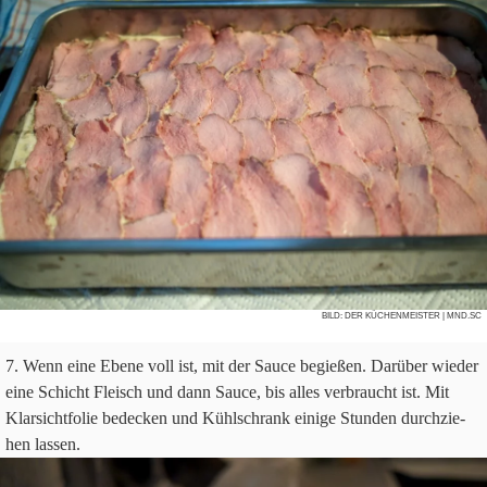
BILD:
DER KÜCHENMEISTER
| MND.SC
Wenn eine Ebene voll ist, mit der Sauce begie­ßen. Dar­über wie­der
eine Schicht Fleisch und dann Sauce, bis alles ver­braucht ist. Mit
Klar­sicht­fo­lie bedecken und Kühl­schrank einige Stun­den durch­zie­
hen lassen.