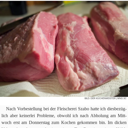
BILD:
DER KÜCHENMEISTER
| MND.SC
Nach Vor­be­stel­lung bei der Flei­sche­rei Szabo hatte ich dies­be­züg­
lich aber kei­ner­lei Pro­bleme, obwohl ich nach Abho­lung am Mitt­
woch erst am Don­ners­tag zum Kochen gekom­men bin. Im dicken