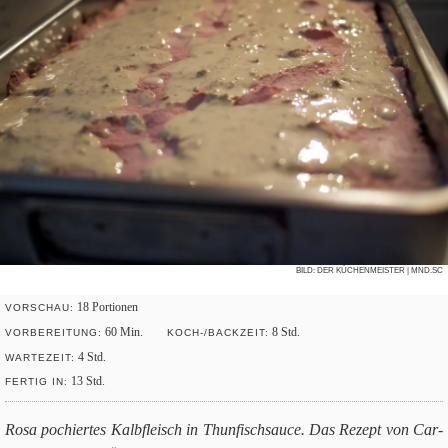
BILD:
DER KÜCHENMEISTER
| MND.SC
18
Por­tio­nen
VOR­SCHAU:
60
Min.
8
Std.
VOR­BE­REI­TUNG:
KOCH-/BACK­ZEIT:
4
Std.
WAR­TE­ZEIT:
13
Std.
FER­TIG IN:
Rosa pochi­er­tes Kalb­fleisch in Thun­fisch­sauce. Das Rezept von Car­