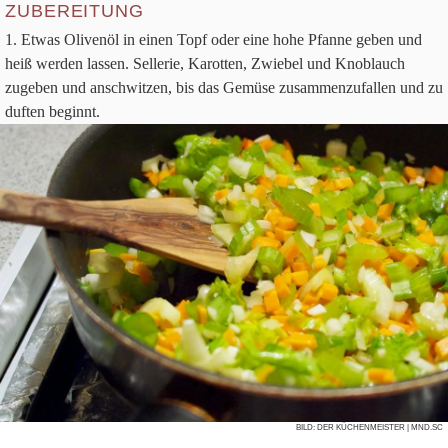
ZUBEREITUNG
Etwas Oli­venöl in einen Topf oder eine hohe Pfanne geben und
heiß wer­den las­sen. Sel­le­rie, Karot­ten, Zwie­bel und Knob­lauch
zuge­ben und anschwit­zen, bis das Gemüse zusam­men­zu­fal­len und zu
duf­ten beginnt.
BILD:
DER KÜCHENMEISTER
| MND.SC