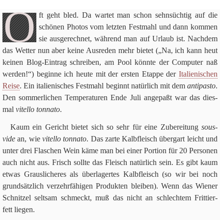
Über uns
O
ft geht bled. Da war­tet man schon sehn­süch­tig auf die
Suchen nach:
schö­nen Pho­tos vom letz­ten Fest­mahl und dann kom­men
Su
sie aus­ge­rech­net, wäh­rend man auf Urlaub ist. Nach­dem
das Wet­ter nun aber keine Aus­re­den mehr bie­tet („Na, ich kann heut
kei­nen Blog-Ein­trag schrei­ben, am Pool könnte der Com­pu­ter naß
wer­den!“) beginne ich heute mit der ersten Etappe der
Ita­lie­ni­schen
Reise
. Ein ita­lie­ni­sches Fest­mahl beginnt natür­lich mit dem
anti­pa­sto
.
Den som­mer­li­chen Tem­pe­ra­tu­ren Ende Juli ange­paßt war das dies­
mal
vitello ton­n­ato
.
Kaum ein Gericht bie­tet sich so sehr für eine Zube­rei­tung
sous-
vide
an, wie
vitello ton­n­ato
. Das zarte Kalb­fleisch über­g­art leicht und
unter drei Fla­schen Wein käme man bei einer Por­tion für
20
Per­so­nen
auch nicht aus. Frisch sollte das Fleisch natür­lich sein. Es gibt kaum
etwas Graus­li­che­res als über­la­ger­tes Kalb­fleisch (so wir bei noch
grund­sätz­lich ver­zehr­fä­hi­gen Pro­duk­ten blei­ben). Wenn das Wie­ner
Schnit­zel selt­sam schmeckt, muß das nicht an schlech­tem Frit­tier­
fett liegen.