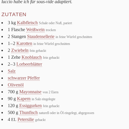
luc­cio habe ich für sous-vide adaptiert.
ZUTATEN
3
kg
Kalb­fleisch
Schale oder Nuß, pariert
1
Fla­sche
Weiß­wein
trocken
2
Stan­gen
Stau­den­sel­le­rie
in feine Wür­fel geschnitten
1
–
2
Karot­ten
in feine Wür­fel geschnitten
2
Zwie­beln
fein gehackt
1
Zehe
Knob­lauch
fein gehackt
2
–
3
Lor­beer­blät­ter
Salz
schwar­zer Pfeffer
Oli­venöl
700
g
Mayon­naise
von
2
Eiern
90
g
Kapern
in Salz eingelegte
120
g
Essig­gur­ken
fein gehackt
500
g
Thun­fisch
natu­rell oder in Öl ein­ge­legt, abgegossen
4
Peter­si­lie
EL
gehackt