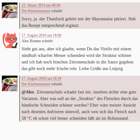
22. Jänner 2014 um 00:04
Der Küchenmeister
schrieb:
Sorry, ja. der Thun­fisch gehört mit der Mayon­naise püriert. Hab
das Rezept ent­spre­chend ergänzt.
17. August 2016 um 18:08
Alex Honner
schrieb:
Sieht gut aus, aber ich glaube, wenn Du das Vitello mit einem
sünd­haft schar­fen Mes­ser schnei­dest wird die Struk­tur schö­ner
und ich hab noch biss­chen Zitro­nen­schale in die Sauce gege­ben
das gibt noch mehr fri­sche rein. Liebe Grüße aus Leipzig
17. August 2016 um 18:34
Der Küchenmeister
schrieb:
@Alex
: Zitro­nen­schale scha­det fast nie, inso­fern sicher eine gute
Varia­tion. Aber was soll an der „Struk­tur“ des Flei­sches durch das
hän­di­sche Schnei­den schö­ner wer­den? Eher wäre mei­ner Ansicht
nach dezen­tes Anfrie­ren sinn­voll, auch wen sich das Fleisch nach
58
°C eh schon viel bes­ser schnei­den läßt als im Rohzustand.
KOMMENTARNAVIGATION