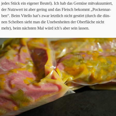
jedes Stück ein eige­ner Beu­tel). Ich hab das Gemüse mit­va­ku­um­iert,
der Nutz­wert ist aber gering und das Fleisch bekommt „Pocken­nar­
ben“. Beim Vitello hat’s zwar letzt­lich nicht gestört (durch die dün­
nen Schei­ben sieht man die Uneben­hei­ten der Ober­flä­che nicht
mehr), beim näch­sten Mal würd ich’s aber sein lassen.