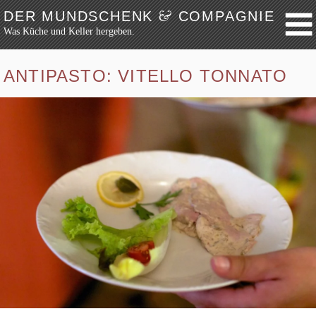
&
DER MUNDSCHENK
COMPAGNIE
Was Küche und Keller hergeben.
Weiter zum Inhalt
Archiv
ANTIPASTO: VITELLO TONNATO
Festmahl
Küche
Keller
Lokalbesuch
Markttag
Hortikultur
Werkzeug
Bibliothek
Schaustücke
Potpourri
Rezepte