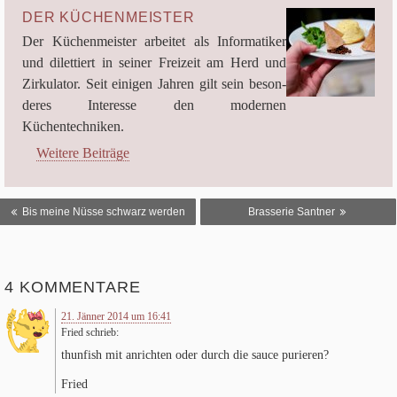
DER KÜCHENMEISTER
Der Küchen­meis­ter arbei­tet als Infor­ma­ti­ker
und dilet­tiert in sei­ner Frei­zeit am Herd und
Zir­ku­la­tor. Seit eini­gen Jah­ren gilt sein beson­
de­res Inter­esse den moder­nen
Küchentechniken.
Weitere Beiträge
BEITRAGSNAVIGATION
Bis meine Nüsse schwarz werden
Brasserie Santner
4 KOMMENTARE
21. Jänner 2014 um 16:41
Fried
schrieb:
thun­fish mit anrich­ten oder durch die sauce purieren?
Fried