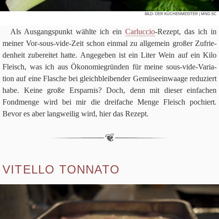
BILD:
DER KÜCHENMEISTER
| MND.SC
Als Aus­gangs­punkt wählte ich ein
Car­luc­cio
-Rezept, das ich in
mei­ner Vor-sous-vide-Zeit schon ein­mal zu all­ge­mein gro­ßer Zufrie­
den­heit zube­rei­tet hatte. Ange­ge­ben ist ein Liter Wein auf ein Kilo
Fleisch, was ich aus Öko­no­mie­grün­den für meine sous-vide-Varia­
tion auf eine Fla­sche bei gleich­blei­ben­der Gemü­se­ein­waage redu­ziert
habe. Keine große Erspar­nis? Doch, denn mit die­ser ein­fa­chen
Fondmenge wird bei mir die drei­fa­che Menge Fleisch pochi­ert.
Bevor es aber lang­wei­lig wird, hier das Rezept.
VITELLO TONNATO