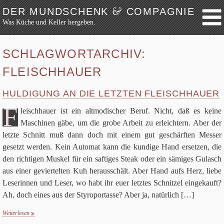
&
DER MUNDSCHENK
COMPAGNIE
Was Küche und Keller hergeben.
Weiter zum Inhalt
Archiv
SCHLAGWORTARCHIV:
Festmahl
FLEISCHHAUER
Küche
Keller
HULDIGUNG AN DIE LETZTEN FLEISCHHAUER
Lokalbesuch
F
leisch­hauer ist ein alt­mo­di­scher Beruf. Nicht, daß es keine
Markttag
Maschi­nen gäbe, um die grobe Arbeit zu erleich­tern. Aber der
letzte Schnitt muß dann doch mit einem gut geschärf­ten Mes­ser
Hortikultur
gesetzt wer­den. Kein Auto­mat kann die kun­dige Hand erset­zen, die
Werkzeug
den rich­ti­gen Mus­kel für ein saf­ti­ges Steak oder ein sämi­ges Gulasch
Bibliothek
aus einer gevier­tel­ten Kuh her­aus­schält. Aber Hand aufs Herz, liebe
Schaustücke
Lese­rin­nen und Leser, wo habt ihr euer letz­tes Schnit­zel ein­ge­kauft?
Ah, doch eines aus der Sty­ro­por­tasse? Aber ja, natür­lich
[…]
Potpourri
Rezepte
Weiterlesen