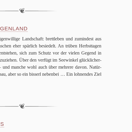
RGENLAND
igen­wil­lige Land­schaft: brett­le­ben und zumin­dest aus
schen eher spär­lich besie­delt. An trü­ben Herbst­ta­gen
ent­ste­hen, sich zum Schutz vor der vie­len Gegend in
zu­zie­hen. Über den ver­fügt im See­win­kel glück­li­cher­
e – und man­che wohl auch über meh­rere davon. Natür­
au, aber so ein bis­serl neben­bei … Ein loh­nen­des Ziel
OS