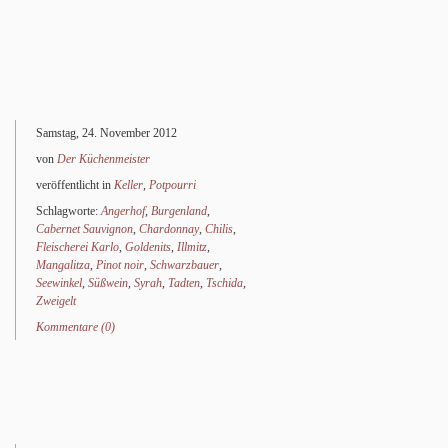
Samstag, 24. November 2012
von
Der Küchenmeister
veröffentlicht in
Keller
,
Potpourri
Schlagworte:
Angerhof
,
Burgenland
,
Cabernet Sauvignon
,
Chardonnay
,
Chilis
,
Fleischerei Karlo
,
Goldenits
,
Illmitz
,
Mangalitza
,
Pinot noir
,
Schwarzbauer
,
Seewinkel
,
Süßwein
,
Syrah
,
Tadten
,
Tschida
,
Zweigelt
Kommentare (0)