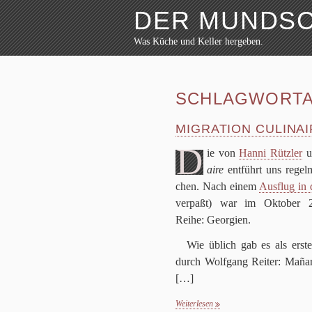
DER MUNDS
Was Küche und Keller hergeben.
Weiter zum Inhalt
Archiv
Rezepte
SCHLAGWORTA
Festmahl
Küche
Keller
MIGRATION CULINAI
Lokalbesuch
D
ie von
Hanni Rütz­ler
u
Markttag
Hortikultur
aire
ent­führt uns regel­m
Werkzeug
chen. Nach einem
Aus­flug in 
Bibliothek
ver­paßt) war im Okto­ber
Schaustücke
Reihe: Georgien.
Potpourri
Wie üblich gab es als erste
durch Wolf­gang Rei­ter: Mañana
[…]
Weiterlesen