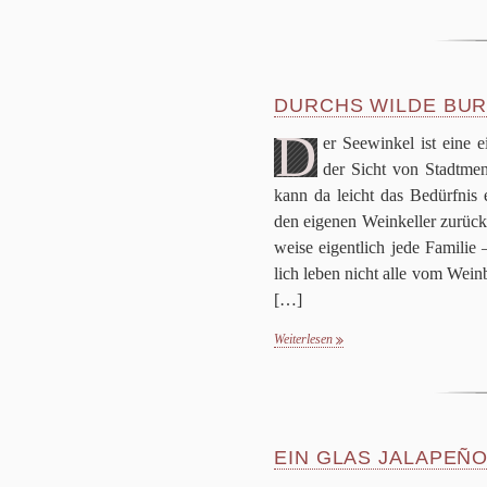
DURCHS WILDE BU
D
er See­win­kel ist eine e
der Sicht von Stadt­men­
kann da leicht das Bedürf­nis 
den eige­nen Wein­kel­ler zurück­
weise eigent­lich jede Fami­li
lich leben nicht alle vom Wein­b
[…]
Weiterlesen
EIN GLAS JALAPEÑ