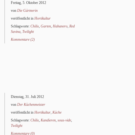
Freitag, 5. Oktober 2012
von
Die Gärt­ne­rin
veröffentlicht in
Hortikultur
Schlagworte:
Chilis
,
Garten
,
Habanero
,
Red
Savina
,
Twilight
Kommentare (2)
Dienstag, 31. Juli 2012
von
Der Küchenmeister
veröffentlicht in
Hortikultur
,
Küche
Schlagworte:
Chilis
,
Kandieren
,
sous-vide
,
Twilight
Kommentare (0)