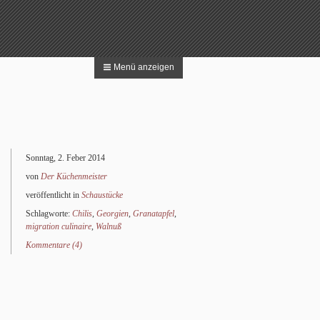
Menü anzeigen
 nach:
Suchen
Sonntag, 2. Feber 2014
von
Der Küchenmeister
veröffentlicht in
Schaustücke
Schlagworte:
Chilis
,
Georgien
,
Granatapfel
,
migration culinaire
,
Walnuß
Kommentare (4)