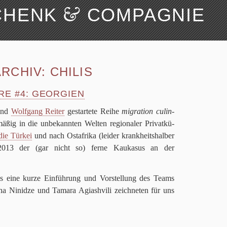
&
CHENK
COMPAGNIE
Suchen
Über uns
RCHIV:
CHILIS
RE #
4
: GEORGIEN
nd
Wolf­gang Rei­ter
gestar­tete Reihe
migra­tion culin­
ä­ßig in die unbe­kann­ten Wel­ten regio­na­ler Pri­vat­kü­
die Tür­kei
und nach Ost­afrika (lei­der krank­heits­hal­ber
2013
der (gar nicht so) ferne Kau­ka­sus an der
s eine kurze Ein­füh­rung und Vor­stel­lung des Teams
 Nin­i­dze und Tamara Agia­sh­vili zeich­ne­ten für uns