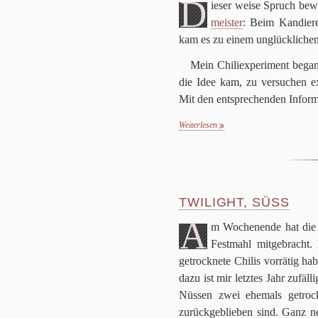
D
ie­ser weise Spruch bewah
mei­ster
: Beim Kan­die­re
kam es zu einem unglück­li­chen
Mein Chi­liex­pe­ri­ment bega
die Idee kam, zu ver­su­chen exo
Mit den ent­spre­chen­den Infor­m
Weiterlesen
TWILIGHT, SÜSS
A
m Wochen­ende hat die G
Fest­mahl mit­ge­brach
getrock­nete Chi­lis vor­rä­tig ha
dazu ist mir letz­tes Jahr zufä
Nüs­sen zwei ehe­mals getrock
zurück­ge­blie­ben sind. Ganz ne