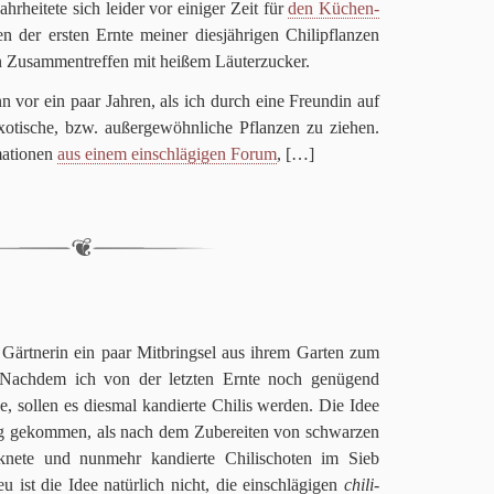
r­hei­tete sich lei­der vor eini­ger Zeit für
den Küchen­
n der ersten Ernte mei­ner dies­jäh­ri­gen Chi­li­pflan­zen
 Zusam­men­tref­fen mit hei­ßem Läuterzucker.
nn vor ein paar Jah­ren, als ich durch eine Freun­din auf
­ti­sche, bzw. außer­ge­wöhn­li­che Pflan­zen zu zie­hen.
a­tio­nen
aus einem ein­schlä­gi­gen Forum
,
[…]
ärtnerin ein paar Mit­bring­sel aus ihrem Gar­ten zum
t. Nach­dem ich von der letz­ten Ernte noch genü­gend
be, sol­len es dies­mal kan­dierte Chi­lis wer­den. Die Idee
l­lig gekom­men, als nach dem Zube­rei­ten von schwar­zen
­nete und nun­mehr kan­dierte Chi­li­scho­ten im Sieb
u ist die Idee natür­lich nicht, die ein­schlä­gi­gen
chi­li­