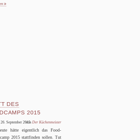
sen
TT DES
DCAMPS
2015
 26. September 2015
von
Der Küchenmeister
eute hätte eigent­lich das Food­
camp
2015
statt­fin­den sol­len. Tut