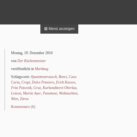
Menü anzeigen
 nach:
Suchen
Montag, 19. Dezember 2016
von
Der Küchenmeister
veröffentlicht in
Markttag
Schlagworte:
#panettonerausch
,
Bonci
,
Casa
Caria
,
Crupi
,
Dolce Pensiero
,
Erich Kasses
,
Fritz Potocnik
,
Graz
,
Kurkonditorei Oberlaa
,
Loison
,
Martin Auer
,
Panettone
,
Weihnachten
,
Wien
,
Zitrus
Kommentare (6)