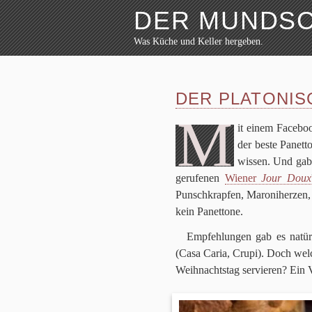
DER MUNDS
Was Küche und Keller hergeben.
Weiter zum Inhalt
Archiv
Rezepte
DER PLATONIS
Festmahl
Küche
M
Keller
it einem Face­b
Lokalbesuch
der beste Panet­
Markttag
wis­sen. Und gab
Hortikultur
geru­fe­nen
Wie­ner
Jour Doux
Werkzeug
Punsch­krap­fen, Maro­ni­her­zen, 
Bibliothek
Schaustücke
kein Panettone.
Potpourri
Emp­feh­lun­gen gab es natür
(Casa Caria, Crupi). Doch wel­
Weih­nachts­tag ser­vie­ren? Ein 