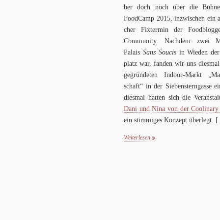
ber doch noch über die Bühn
Food­Camp
2015
, inzwi­schen ein al
cher Fix­ter­min der Food­blog­ger
Com­mu­nity. Nach­dem zwei 
Palais
Sans Sou­cis
in Wie­den der
platz war, fan­den wir uns dies­ma
gegrün­de­ten Indoor-Markt „Mar
schaft“ in der Sie­ben­stern­gasse 
dies­mal hat­ten sich die Ver­an­stal­t
Dani und Nina von der Coo­linary
ein stim­mi­ges Kon­zept überlegt.
[
Weiterlesen