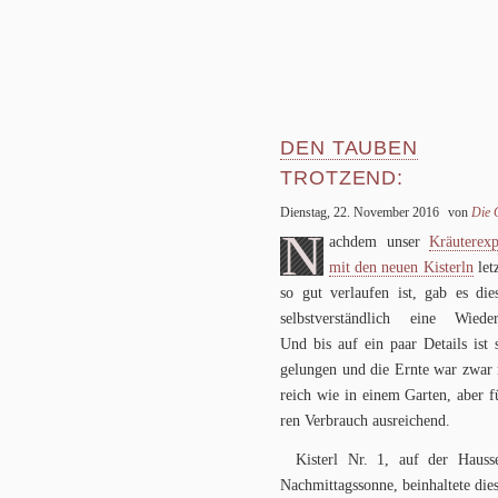
DEN TAUBEN
TROTZEND:
PESTO, PLURALISTI
Dienstag, 22. November 2016
von
Die G
N
ach­dem unser
Kräu­ter­ex­
mit den neuen Kisterln
letz
so gut ver­lau­fen ist, gab es die­
selbst­ver­ständ­lich eine Wie­der­
Und bis auf ein paar Details ist 
gelun­gen und die Ernte war zwar 
reich wie in einem Gar­ten, aber f
ren Ver­brauch ausreichend.
Kisterl Nr.
1
, auf der Haus­s
Nach­mit­tags­sonne, beinhal­tete di