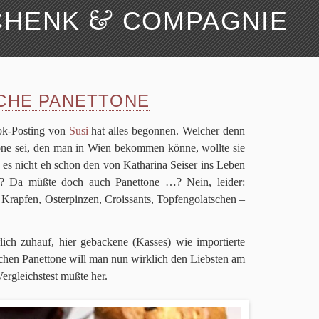
&
CHENK
COMPAGNIE
Suchen
Über uns
CHE PANETTONE
ook-Posting von
Susi
hat alles begon­nen. Wel­cher denn
tone sei, den man in Wien bekom­men könne, wollte sie
 es nicht eh schon den von Katha­rina Sei­ser ins Leben
? Da müßte doch auch Panet­tone …? Nein, lei­der:
Krap­fen, Oster­pin­zen, Crois­sants, Top­fen­go­lat­schen –
­lich zuhauf, hier gebackene (Kas­ses) wie impor­tierte
chen Panet­tone will man nun wirk­lich den Lieb­sten am
Ver­gleichs­test mußte her.