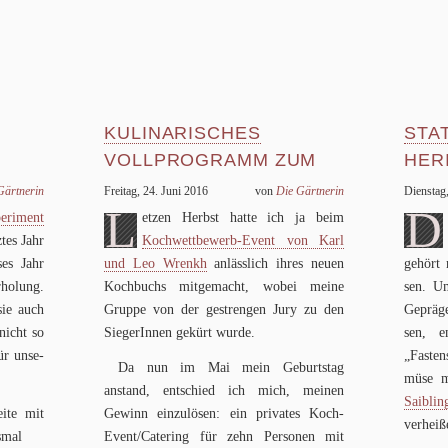
KULINARISCHES
STA
VOLLPROGRAMM ZUM
HER
SCH
GEBURTSTAG: RENT-A-
RÄU
ärt­ne­rin
Freitag, 24. Juni 2016
von
Die Gärt­ne­rin
Dienstag
L
D
WRENKH
RÜB
pe­ri­ment
et­zen Herbst hatte ich ja beim
­tes Jahr
Koch­wett­be­werb-Event von Karl
ses Jahr
und Leo Wrenkh
anläss­lich ihres neuen
gehört n
ho­lung.
Koch­buchs mit­ge­macht, wobei meine
sen. Um
sie auch
Gruppe von der gestren­gen Jury zu den
Gepräge
nicht so
Sie­ge­rIn­nen gekürt wurde.
sen, em
ür unse­
„Fasten­
Da nun im Mai mein Geburts­tag
müse mi
anstand, ent­schied ich mich, mei­nen
Saib­lin
eite mit
Gewinn ein­zu­lö­sen: ein pri­va­tes Koch-
ver­hei­
esmal
Even­t/­Ca­te­ring für zehn Per­so­nen mit