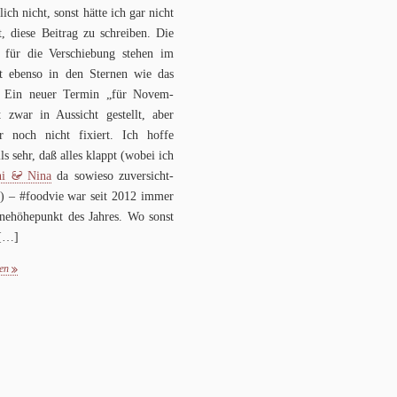
­lich nicht, sonst hätte ich gar nicht
t, diese Bei­trag zu schrei­ben. Die
für die Ver­schie­bung ste­hen im
 ebenso in den Ster­nen wie das
 Ein neuer Ter­min „für Novem­
t zwar in Aus­sicht gestellt, aber
ar noch nicht fixiert. Ich hoffe
lls sehr, daß alles klappt (wobei ich
&
ni
Nina
da sowieso zuver­sicht­
n) – #food­vie war seit
2012
immer
­nehö­he­punkt des Jah­res. Wo sonst
[…]
sen