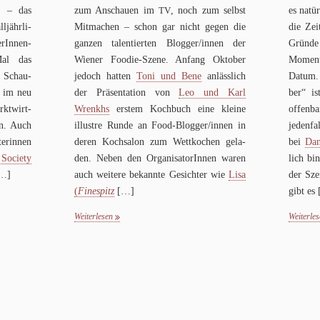
e – das
zum Anschauen im
, noch zum selbst
es natür
TV
ljähr­li­
Mit­ma­chen – schon gar nicht gegen die
die Zei
­In­nen-
gan­zen talen­tier­ten Blogger/​innen der
Gründe 
Mal das
Wie­ner Foo­die-Szene. Anfang Okto­ber
Moment
 Schau­
jedoch hat­ten
Toni und Bene
anläss­lich
Datum.
l im neu
der Prä­sen­ta­tion von
Leo und Karl
ber“ is
kt­wirt­
Wrenkhs
erstem Koch­buch eine kleine
offen­b
ein. Auch
illu­stre Runde an Food-Blog­ger/in­nen in
jeden­fa
e­rin­nen
deren Koch­sa­lon zum Wett­ko­chen gela­
bei
Da
 Society
den. Neben den Orga­ni­sa­to­rIn­nen waren
lich bi
…]
auch wei­tere bekannte Gesich­ter wie
Lisa
der Sze
(
Fine­spitz
[…]
gibt es
Weiterlesen
Weiterle