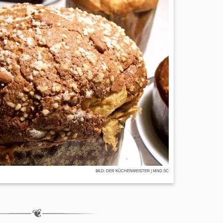
BILD:
DER KÜCHENMEISTER
| MND.SC