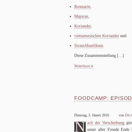
Ros­ma­rin
,
Majo­ran
,
Kori­an­der
,
viet­na­me­si­schen Kori­an­der
und
Strauch­ba­si­li­kum
.
Diese Zusam­men­stel­lung
[…]
Weiterlesen
FOODCAMP: EPISO
Dienstag, 5. Jänner 2016
von
Die G
N
ach der Ver­schie­bung
gin
unser aller Freude Ende