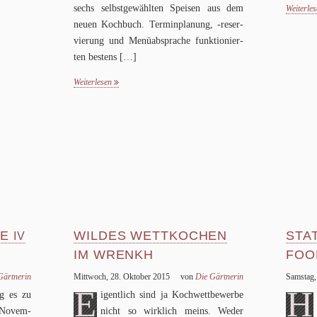
sechs selbst­ge­wähl­ten Spei­sen aus dem
Weiterle
neuen Koch­buch. Ter­min­pla­nung, ‑reser­
vie­rung und Menü­ab­spra­che funk­tio­nier­
ten bestens
[…]
Weiterlesen
DE
WILDES WETTKOCHEN
STA
IV
IM WRENKH
FOO
VOM GLÜCK, GEMEINSAM
ärt­ne­rin
Mittwoch, 28. Oktober 2015
von
Die Gärt­ne­rin
Samstag,
ZU ESSEN
E
H
g es zu
igent­lich sind ja Koch­wett­be­werbe
 Novem­
nicht so wirk­lich meins. Weder