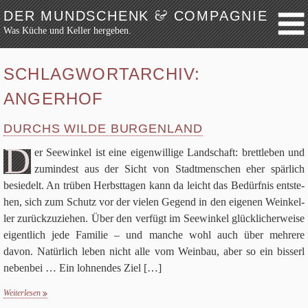
&
DER MUNDSCHENK
COMPAGNIE
Was Küche und Keller hergeben.
Weiter zum Inhalt
Archiv
SCHLAGWORTARCHIV:
Festmahl
ANGERHOF
Küche
Keller
DURCHS WILDE BURGENLAND
Lokalbesuch
D
er See­win­kel ist eine eigen­wil­lige Land­schaft: brett­le­ben und
Markttag
zumin­dest aus der Sicht von Stadt­men­schen eher spär­lich
besie­delt. An trü­ben Herbst­ta­gen kann da leicht das Bedürf­nis ent­ste­
Hortikultur
hen, sich zum Schutz vor der vie­len Gegend in den eige­nen Wein­kel­
Werkzeug
ler zurück­zu­zie­hen. Über den ver­fügt im See­win­kel glück­li­cher­weise
Bibliothek
eigent­lich jede Fami­lie – und man­che wohl auch über meh­rere
Schaustücke
davon. Natür­lich leben nicht alle vom Wein­bau, aber so ein bis­serl
neben­bei … Ein loh­nen­des Ziel
[…]
Potpourri
Rezepte
Weiterlesen