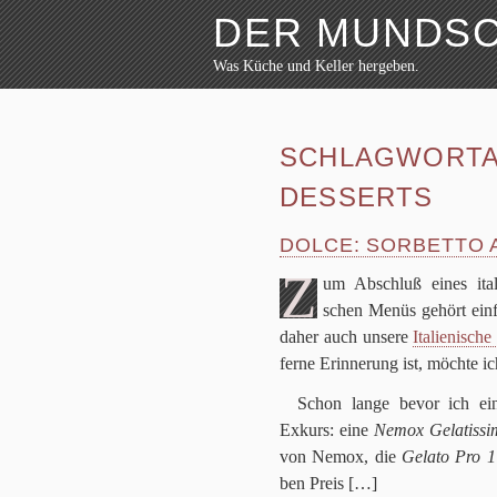
DER MUNDS
Was Küche und Keller hergeben.
Weiter zum Inhalt
Archiv
Rezepte
SCHLAGWORTA
Festmahl
Küche
DESSERTS
Keller
Lokalbesuch
DOLCE: SORBETTO 
Markttag
Hortikultur
Z
um Abschluß eines ita­li
Werkzeug
schen Menüs gehört ein­
Bibliothek
Schaustücke
daher auch unsere
Ita­lie­ni­sch
Potpourri
ferne Erin­ne­rung ist, möchte i
Schon lange bevor ich eine
Exkurs: eine
Nemox Gela­tis­s
von Nemox, die
Gelato Pro
1
ben Preis
[…]