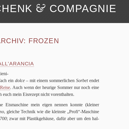
&
CHENK
COMPAGNIE
Suchen
Über uns
RCHIV:
FROZEN
ALL’ARANCIA
e­ni­
fach ein
dolce
– mit einem som­mer­li­chen
Sor­bet
endet
e Reise
. Auch wenn der heu­rige Som­mer nur noch eine
ch euch mein Eis­re­zept nicht vorenthalten.
 Eis­ma­schine mein eigen nen­nen konnte (klei­ner
imo
, glei­che Tech­nik wie die klein­ste „Profi“-Maschine
700
; zwar mit Pla­stik­ge­häuse, dafür aber um den hal­