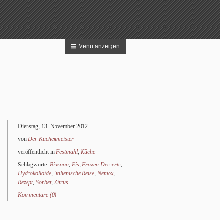
Menü anzeigen
 nach:
Suchen
Dienstag, 13. November 2012
von
Der Küchenmeister
veröffentlicht in
Festmahl
,
Küche
Schlagworte:
Biozoon
,
Eis
,
Frozen Desserts
,
Hydrokolloide
,
Italienische Reise
,
Nemox
,
Rezept
,
Sorbet
,
Zitrus
Kommentare (0)