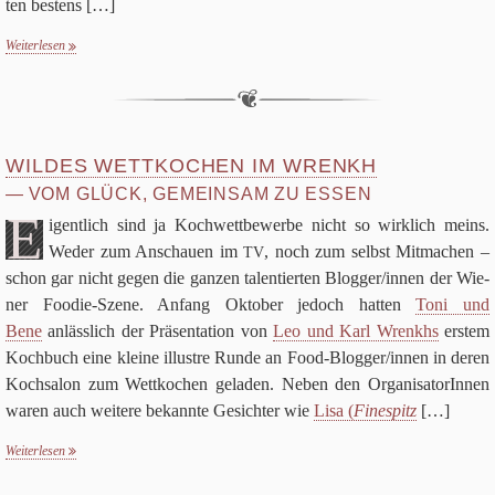
ten bestens
[…]
Über uns
Suchen nach:
Weiterlesen
Su
WILDES WETTKOCHEN IM WRENKH
VOM GLÜCK, GEMEINSAM ZU ESSEN
E
igent­lich sind ja Koch­wett­be­werbe nicht so wirk­lich meins.
Weder zum Anschauen im
, noch zum selbst Mit­ma­chen –
TV
schon gar nicht gegen die gan­zen talen­tier­ten Blogger/​innen der Wie­
ner Foo­die-Szene. Anfang Okto­ber jedoch hat­ten
Toni und
Bene
anläss­lich der Prä­sen­ta­tion von
Leo und Karl Wrenkhs
erstem
Koch­buch eine kleine illu­stre Runde an Food-Blog­ger/in­nen in deren
Koch­sa­lon zum Wett­ko­chen gela­den. Neben den Orga­ni­sa­to­rIn­nen
waren auch wei­tere bekannte Gesich­ter wie
Lisa (
Fine­spitz
[…]
Weiterlesen