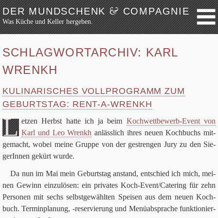
&
DER MUNDSCHENK
COMPAGNIE
Was Küche und Keller hergeben.
Weiter zum Inhalt
Archiv
SCHLAGWORTARCHIV:
KARL
Festmahl
WRENKH
Küche
Keller
KULINARISCHES VOLLPROGRAMM ZUM
Lokalbesuch
GEBURTSTAG: RENT-A-WRENKH
Markttag
L
et­zen Herbst hatte ich ja beim
Koch­wett­be­werb-Event von
Hortikultur
Karl und Leo Wrenkh
anläss­lich ihres neuen Koch­buchs mit­
ge­macht, wobei meine Gruppe von der gestren­gen Jury zu den Sie­
Werkzeug
ge­rIn­nen gekürt wurde.
Bibliothek
Da nun im Mai mein Geburts­tag anstand, ent­schied ich mich, mei­
Schaustücke
nen Gewinn ein­zu­lö­sen: ein pri­va­tes Koch-Even­t/­Ca­te­ring für zehn
Potpourri
Per­so­nen mit sechs selbst­ge­wähl­ten Spei­sen aus dem neuen Koch­
Rezepte
buch. Ter­min­pla­nung, ‑reser­vie­rung und Menü­ab­spra­che funk­tio­nier­