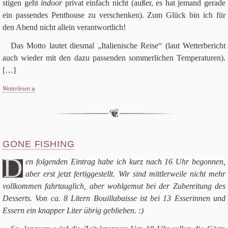
sti­gen geht
indoor
pri­vat ein­fach nicht (außer, es hat jemand gerade
ein pas­sen­des Pent­house zu ver­schen­ken). Zum Glück bin ich für
den Abend nicht allein verantwortlich!
Das Motto lau­tet dies­mal „Ita­lie­ni­sche Reise“ (laut Wet­ter­be­richt
auch wie­der mit den dazu pas­sen­den som­mer­li­chen Tem­pe­ra­tu­ren).
[…]
Weiterlesen
GONE FISHING
D
en fol­gen­den Ein­trag habe ich kurz nach
16
Uhr begon­nen,
aber erst jetzt fer­tig­ge­stellt. Wir sind mitt­ler­weile nicht mehr
voll­kom­men fahr­taug­lich, aber wohl­ge­mut bei der Zube­rei­tung des
Des­serts. Von ca.
8
Litern Bouil­la­baisse ist bei
13
Esse­rin­nen und
Essern ein knap­per Liter übrig geblieben. :)