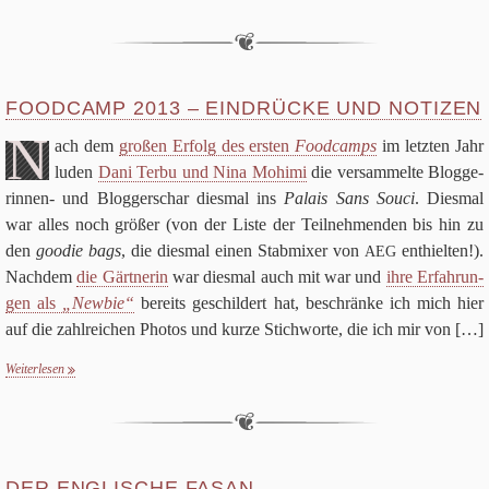
Über uns
Suchen nach:
Su
FOODCAMP
2013
– EINDRÜCKE UND NOTIZEN
N
ach dem
gro­ßen Erfolg des ersten
Food­camps
im letz­ten Jahr
luden
Dani Terbu und Nina Mohimi
die ver­sam­melte Blog­ge­
rin­nen- und Blog­ger­schar dies­mal ins
Palais Sans Souci
. Dies­mal
war alles noch grö­ßer (von der Liste der Teil­neh­men­den bis hin zu
den
goo­die bags
, die dies­mal einen Stab­mi­xer von
ent­hiel­ten!).
AEG
Nach­dem
die Gärtnerin
war dies­mal auch mit war und
ihre Erfah­run­
gen als
„New­bie“
bereits geschil­dert hat, beschränke ich mich hier
auf die zahl­rei­chen Pho­tos und kurze Stich­worte, die ich mir von
[…]
Weiterlesen
DER ENGLISCHE FASAN