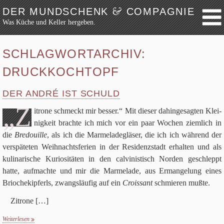
&
DER MUNDSCHENK
COMPAGNIE
Was Küche und Keller hergeben.
Weiter zum Inhalt
Archiv
SCHLAGWORTARCHIV:
Festmahl
DRUCKKOCHTOPF
Küche
Keller
DER ANDRÉ IST SCHULD
Lokalbesuch
„Z
itrone schmeckt mir bes­ser.“
Mit die­ser dahin­ge­sag­ten Klei­
Markttag
nig­keit brachte ich mich vor ein paar Wochen ziem­lich in
die
Bre­douille
, als ich die Mar­me­la­de­glä­ser, die ich ich wäh­rend der
Hortikultur
ver­spä­te­ten Weih­nachts­fe­rien in der Resi­denz­stadt erhal­ten und als
Werkzeug
kuli­na­ri­sche Kurio­si­tä­ten in den cal­vi­ni­stisch Nor­den geschleppt
Bibliothek
hatte, auf­machte und mir die Mar­me­lade, aus Erman­ge­lung eines
Schaustücke
Brio­che­kip­ferls, zwangs­läu­fig auf ein
Crois­sant
schmie­ren mußte.
Potpourri
Zitrone
[…]
Rezepte
Weiterlesen