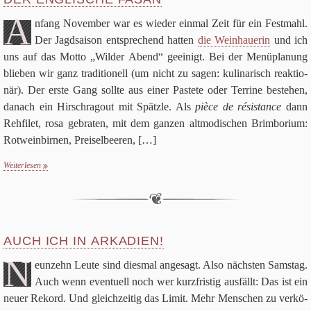
A
nfang Novem­ber war es wie­der ein­mal Zeit für ein Fest­mahl.
Der Jagd­sai­son ent­spre­chend hat­ten
die Wein­haue­rin
und ich
uns auf das Motto „Wil­der Abend“ geei­nigt. Bei der Menü­pla­nung
blie­ben wir ganz tra­di­tio­nell (um nicht zu sagen: kuli­na­risch reak­tio­
när). Der erste Gang sollte aus einer Pastete oder Ter­rine bestehen,
danach ein Hirsch­ra­gout mit Spätzle. Als
pièce de rési­stance
dann
Reh­fi­let, rosa gebra­ten, mit dem gan­zen alt­mo­di­schen Brim­bo­rium:
Rot­wein­bir­nen, Prei­sel­bee­ren,
[…]
Weiterlesen
AUCH ICH IN ARKADIEN!
N
eun­zehn Leute sind dies­mal ange­sagt. Also näch­sten Sams­tag.
Auch wenn even­tu­ell noch wer kurz­fri­stig aus­fällt: Das ist ein
neuer Rekord. Und gleich­zei­tig das Limit. Mehr Men­schen zu ver­kö­