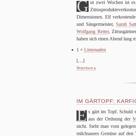
G
ut zwei Wochen ist es 
Zitrus­pro­duk­te­ver­ko­
Dimen­sio­nen. Elf ver­ko­ste
und Sän­ger­mei­ster,
Sarah Sat
Wolf­gang Rei­ter
, Zitrus­gärt
haben sich einen Abend lang 
1
×
Limo­na­den
[…]
Weiterlesen
IM GÄRTOPF: KARFI
E
s gärt im Topf. Schuld 
aus der Ord­nung der
Mi
nicht. Sieht man vom gele­gent
milch­sau­res Gemüse auf den T