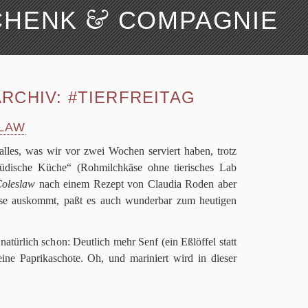
&
CHENK
COMPAGNIE
Suchen
Über uns
RCHIV:
#TIERFREITAG
LAW
alles, was wir vor zwei Wochen ser­viert haben, trotz
Jüdi­sche Küche“ (Roh­milch­käse ohne tie­ri­sches Lab
oles­law
nach einem Rezept von Clau­dia Roden aber
 aus­kommt, paßt es auch wun­der­bar zum heu­ti­gen
h natür­lich schon: Deut­lich mehr Senf (ein Eßlöf­fel statt
eine Papri­ka­schote. Oh, und mari­niert wird in die­ser