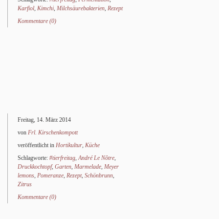
Karfiol
,
Kimchi
,
Milchsäurebakterien
,
Rezept
Kommentare (0)
Freitag, 14. März 2014
von
Frl. Kirschenkompott
veröffentlicht in
Hortikultur
,
Küche
Schlagworte:
#tierfreitag
,
André Le Nôtre
,
Druckkochtopf
,
Garten
,
Marmelade
,
Meyer
lemons
,
Pomeranze
,
Rezept
,
Schönbrunn
,
Zitrus
Kommentare (0)