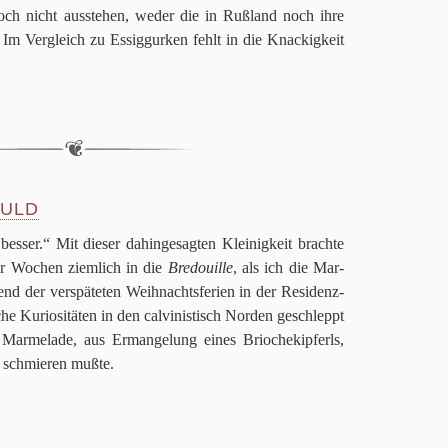
ch nicht aus­ste­hen, weder die in Ruß­land noch ihre
m Ver­gleich zu Essig­gur­ken fehlt in die Knackig­keit
HULD
es­ser.“
Mit die­ser dahin­ge­sag­ten Klei­nig­keit brachte
ar Wochen ziem­lich in die
Bre­douille
, als ich die Mar­
rend der ver­spä­te­ten Weih­nachts­fe­rien in der Resi­denz­
sche Kurio­si­tä­ten in den cal­vi­ni­stisch Nor­den geschleppt
ar­me­lade, aus Erman­ge­lung eines Brio­che­kip­ferls,
schmie­ren mußte.