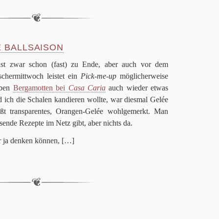
E BALLSAISON
on ist zwar schon (fast) zu Ende, aber auch vor dem
her­mitt­woch lei­stet ein
Pick-me-up
mög­li­cher­weise
eben
Ber­ga­mot­ten bei
Casa Caria
auch wie­der etwas
 ich die Scha­len kan­die­ren wollte, war dies­mal Gelée
ißt trans­pa­ren­tes, Oran­gen-Gelée wohl­ge­merkt. Man
sende Rezepte im Netz gibt, aber nichts da.
r ja den­ken kön­nen,
[…]