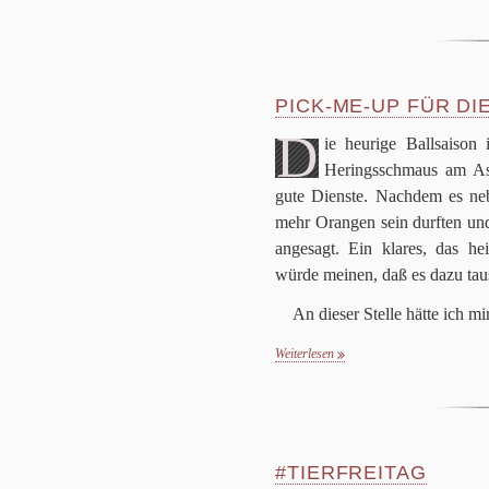
PICK-ME-UP FÜR DI
D
ie heu­rige Ball­sai­s
Herings­schmaus am Asc
gute Dien­ste. Nach­dem es n
mehr Oran­gen sein durf­ten und
ange­sagt. Ein kla­res, das he
würde mei­nen, daß es dazu tau­
An die­ser Stelle hätte ich mi
Weiterlesen
#TIERFREITAG