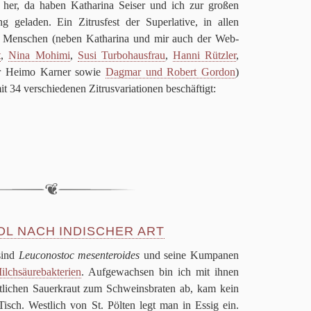
her, da haben Katha­rina Sei­ser und ich zur gro­ßen
stung gela­den. Ein Zitrus­fest der Super­la­tive, in allen
nde Men­schen (neben Katha­rina und mir auch der Web-
t
,
Nina Mohimi
,
Susi Tur­bo­haus­frau
,
Hanni Rütz­ler
,
­ner Heimo Kar­ner sowie
Dag­mar und Robert Gor­don
)
mit
34
ver­schie­de­nen Zitrus­va­ria­tio­nen beschäftigt:
OL NACH INDISCHER ART
sind
Leu­co­no­stoc mes­en­te­ro­ides
und seine Kum­pa­nen
lch­säu­re­bak­te­rien
. Auf­ge­wach­sen bin ich mit ihnen
­li­chen Sau­er­kraut zum Schweins­bra­ten ab, kam kein
isch. West­lich von St. Pöl­ten legt man in Essig ein.