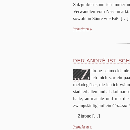
Salz­gur­ken kann ich immer no
Ver­wand­ten vom Nasch­markt. I
sowohl in Säure wie Biß.
[…]
Weiterlesen
DER ANDRÉ IST SC
„Z
itrone schmeckt mir b
ich mich vor ein pa
me­la­de­glä­ser, die ich ich wäh­
stadt erhal­ten und als kuli­na­ri­
hatte, auf­machte und mir die M
zwangs­läu­fig auf ein
Crois­sant
Zitrone
[…]
Weiterlesen