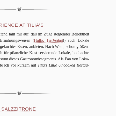
IENCE AT TILIA’S
­tend fällt mir auf, daß im Zuge stei­gen­der Beliebt­heit
Ernäh­rungs­wei­sen (
Hallo, Tier
frei
tag
!) auch Lokale
nge­koch­tes Essen, anbie­ten. Nach Wien, schon grö­ßen­
h für pflanz­li­che Kost ser­vie­rende Lokale, beob­achte
­tum die­ses Gastro­no­mie­seg­ments. Als Fan von Loka­
de ich vor kur­zem auf
Tilia’s Little Uncoo­ked Restau­
 SALZZITRONE