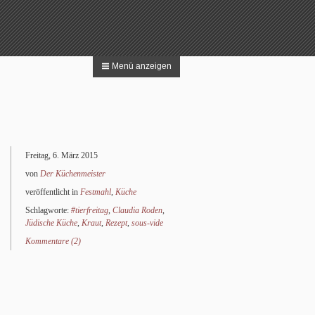
Menü anzeigen
 nach:
Suchen
Freitag, 6. März 2015
von
Der Küchenmeister
veröffentlicht in
Festmahl
,
Küche
Schlagworte:
#tierfreitag
,
Claudia Roden
,
Jüdische Küche
,
Kraut
,
Rezept
,
sous-vide
Kommentare (2)