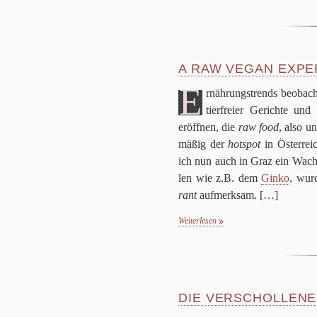
A RAW VEGAN EXPER
E
rnäh­rungs­trends beob­ach
tier­freier Gerichte und 
eröff­nen, die
raw food
, also u
mä­ßig der
hot­spot
in Öster­reic
ich nun auch in Graz ein Wachs
len wie z.B. dem
Ginko
, wur
rant
auf­merk­sam.
[…]
Weiterlesen
DIE VERSCHOLLENE