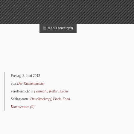
Menü anzeigen
 nach:
Suchen
Freitag, 8. Juni 2012
von
Der Küchenmeister
veröffentlicht in
Festmahl
,
Keller
,
Küche
Schlagworte:
Druckkochtopf
,
Fisch
,
Fond
Kommentare (0)