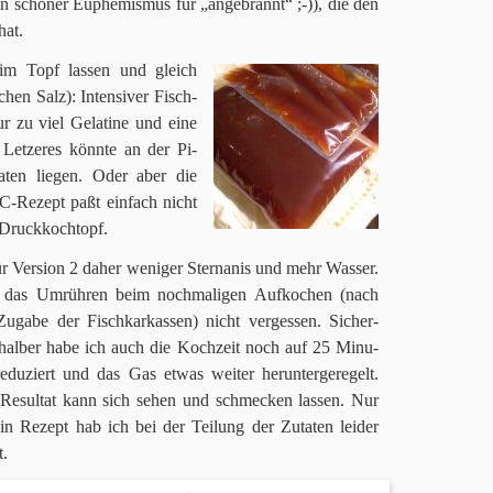
in schö­ner Euphe­mis­mus für „ange­brannt“ ;-)), die den
hat.
 im Topf las­sen und gleich
hen Salz): Inten­si­ver Fisch­
ur zu viel Gela­tine und eine
. Let­ze­res könnte an der Pi-
­ten lie­gen. Oder aber die
-Rezept paßt ein­fach nicht
im Druckkochtopf.
r Ver­sion
2
daher weni­ger Stern­anis und mehr Was­ser.
das Umrüh­ren beim noch­ma­li­gen Auf­ko­chen (nach
Zugabe der Fisch­kar­kas­sen) nicht ver­ges­sen. Sicher­
s­hal­ber habe ich auch die Koch­zeit noch auf
25
Minu­
edu­ziert und das Gas etwas wei­ter her­un­ter­ge­re­gelt.
Resul­tat kann sich sehen und schmecken las­sen. Nur
ein Rezept hab ich bei der Tei­lung der Zuta­ten lei­der
t.