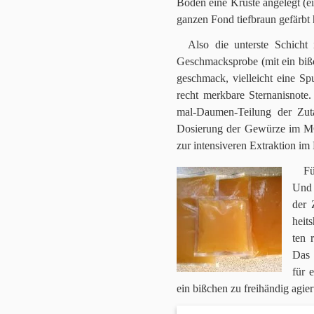
Boden eine Kru­ste ange­legt (e
gan­zen Fond tief­braun gefärbt 
Also die unter­ste Schicht
Geschmacks­probe (mit ein biß­c
ge­schmack, viel­leicht eine Sp
recht merk­bare Stern­anis­note
mal-Dau­men-Tei­lung der Zuta
Dosie­rung der Gewürze im MC
zur inten­si­ve­ren Extrak­tion 
Fü
Und 
der 
heit
ten r
Das 
für 
ein biß­chen zu frei­hän­dig agier