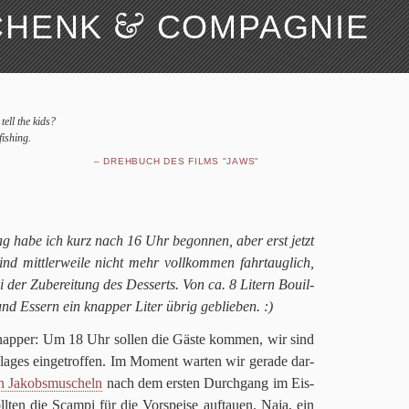
&
CHENK
COMPAGNIE
Suchen
Über uns
tell the kids?
fishing.
–
DREHBUCH DES FILMS "JAWS"
trag habe ich kurz nach
16
Uhr begon­nen, aber erst jetzt
r sind mitt­ler­weile nicht mehr voll­kom­men fahr­taug­lich,
i der Zube­rei­tung des Des­serts. Von ca.
8
Litern Bouil­
und Essern ein knap­per Liter übrig geblieben. :)
knap­per: Um
18
Uhr sol­len die Gäste kom­men, wir sind
­ges ein­ge­trof­fen. Im Moment war­ten wir gerade dar­
n Jakobs­mu­scheln
nach dem ersten Durch­gang im Eis­
oll­ten die Scampi für die Vor­speise auf­tauen. Naja, ein