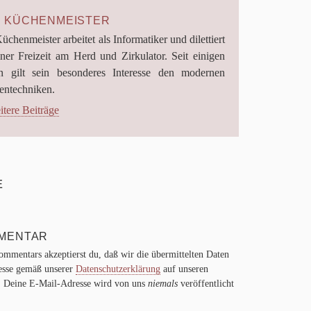
 KÜCHENMEISTER
chen­meis­ter arbei­tet als Infor­ma­ti­ker und dilet­tiert
­ner Frei­zeit am Herd und Zir­ku­la­tor. Seit eini­gen
en gilt sein beson­de­res Inter­esse den moder­nen
ntechniken.
tere Beiträge
E
TION
MMENTAR
ommentars akzeptierst du, daß wir die übermittelten Daten
esse gemäß unserer
Datenschutzerklärung
auf unseren
n. Deine E-Mail-Adresse wird von uns
niemals
veröffentlicht