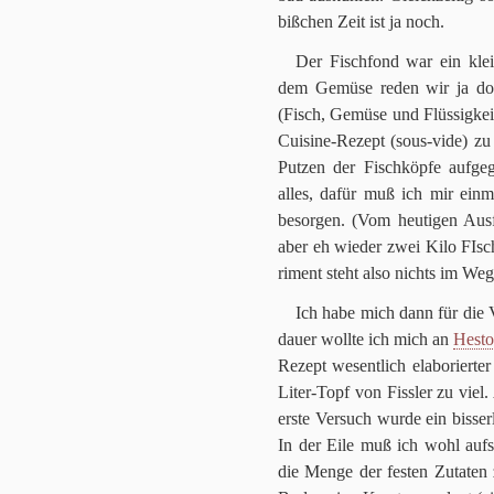
biß­chen Zeit ist ja noch.
Der Fisch­fond war ein klei­
dem Gemüse reden wir ja do
(Fisch, Gemüse und Flüs­sig­kei
Cui­sine-Rezept (sous-vide) z
Put­zen der Fisch­köpfe auf­ge­
alles, dafür muß ich mir ein­mal
besor­gen. (Vom heu­ti­gen Aus
aber eh wie­der zwei Kilo FIsch
ri­ment steht also nichts im Weg
Ich habe mich dann für die V
dauer wollte ich mich an
Hesto
Rezept wesent­lich ela­bo­rier­
Liter-Topf von Fiss­ler zu vie
erste Ver­such wurde ein bis­ser
In der Eile muß ich wohl aufs 
die Menge der festen Zuta­ten z