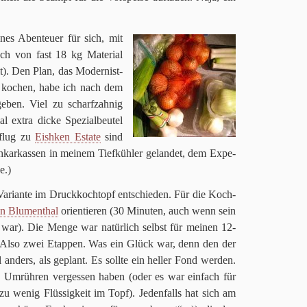
nes Aben­teuer für sich, mit
ch von fast
18
kg Mate­rial
t). Den Plan, das Moder­nist-
u kochen, habe ich nach dem
ge­ben. Viel zu scharf­zah­nig
 extra dicke Spe­zi­al­beu­tel
­flug zu
Eish­ken Estate
sind
­kar­kas­sen in mei­nem Tief­küh­ler gelan­det, dem Expe­
e.)
ari­ante im Druck­koch­topf ent­schie­den. Für die Koch­
n Blu­men­thal
ori­en­tie­ren (
30
Minu­ten, auch wenn sein
ter war). Die Menge war natür­lich selbst für mei­nen
12
-
l. Also zwei Etap­pen. Was ein Glück war, denn den der
l anders, als geplant. Es sollte ein hel­ler Fond wer­den.
Umrüh­ren ver­ges­sen haben (oder es war ein­fach für
u wenig Flüs­sig­keit im Topf). Jeden­falls hat sich am