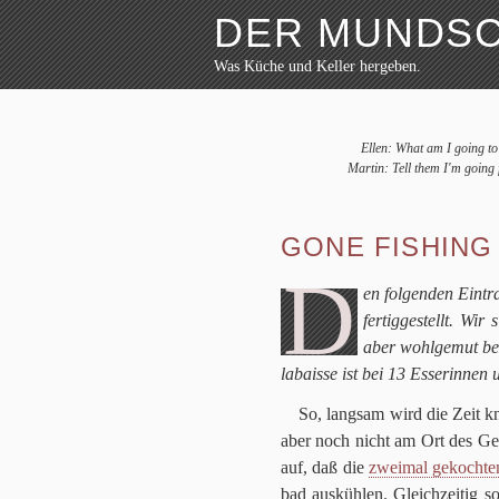
DER MUNDS
Was Küche und Keller hergeben.
Weiter zum Inhalt
Archiv
Rezepte
Ellen: What am I going to 
Festmahl
Martin: Tell them I'm going 
Küche
Keller
Lokalbesuch
GONE FISHING
Markttag
Hortikultur
D
Werkzeug
en fol­gen­den Ein­
Bibliothek
fer­tig­ge­stellt. Wi
Schaustücke
aber wohl­ge­mut be
Potpourri
la­baisse ist bei
13
Esse­rin­nen 
So, lang­sam wird die Zeit 
aber noch nicht am Ort des Gela
auf, daß die
zwei­mal gekoch­te
bad aus­küh­len. Gleich­zei­tig s