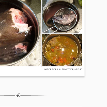
BIL­DER:
DER KÜCHENMEISTER
| MND.SC