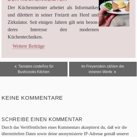
Der Küchen­meis­ter arbei­tet als Infor­ma­ti­ker
und dilet­tiert in sei­ner Frei­zeit am Herd und
Zir­ku­la­tor. Seit eini­gen Jah­ren gilt sein beson­
de­res Inter­esse den moder­nen
Küchentechniken.
Weitere Beiträge
BEITRAGSNAVIGATION
Tamales costeños für
Im Freyenstein zählen die
Bushcooks Kitchen
inneren Werte
KEINE KOMMENTARE
SCHREIBE EINEN KOMMENTAR
Durch das Veröffentlichen eines Kommentars akzeptierst du, daß wir die
übermittelten Daten sowie deine anonymisierte IP-Adresse gemäß unserer