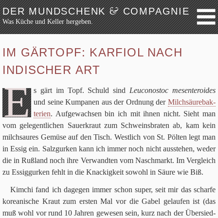
&
DER MUNDSCHENK
COMPAGNIE
Was Küche und Keller hergeben.
Weiter zum Inhalt
Archiv
IM GÄRTOPF: KARFIOL NACH
Festmahl
INDISCHER ART
Küche
E
Keller
s gärt im Topf. Schuld sind
Leu­co­no­stoc mes­en­te­ro­ides
und seine Kum­pa­nen aus der Ord­nung der
Milch­säu­re­bak­
Lokalbesuch
te­rien
. Auf­ge­wach­sen bin ich mit ihnen nicht. Sieht man
Markttag
vom gele­gent­li­chen Sau­er­kraut zum Schweins­bra­ten ab, kam kein
Hortikultur
milch­sau­res Gemüse auf den Tisch. West­lich von St. Pöl­ten legt man
Werkzeug
in Essig ein. Salz­gur­ken kann ich immer noch nicht aus­ste­hen, weder
die in Ruß­land noch ihre Ver­wand­ten vom Nasch­markt. Im Ver­gleich
Bibliothek
zu Essig­gur­ken fehlt in die Knackig­keit sowohl in Säure wie Biß.
Schaustücke
Kim­chi fand ich dage­gen immer schon super, seit mir das scharfe
Potpourri
korea­ni­sche Kraut zum ersten Mal vor die Gabel gelau­fen ist (das
Rezepte
muß wohl vor rund
10
Jah­ren gewe­sen sein, kurz nach der Über­sied­