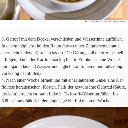
BILD:
DER KÜCHENMEISTER
| MND.SC
Gär­topf mit dem Deckel ver­schlie­ßen und Was­ser­rinne auf­fül­len.
In einem mög­lichst küh­len Raum (etwas unter Zim­mer­tem­pe­ra­tur,
aber nicht kel­ler­kalt) ste­hen las­sen. Die Gärung soll nicht zu schnell
erfol­gen, damit der Kar­fiol knackig bleibt. Zumin­dest eine Woche
durch­gä­ren las­sen (Was­ser­rinne täg­lich kon­trol­lie­ren und falls nötig,
vor­sich­tig nachfüllen).
Nach einer Woche öff­nen und mit einer sau­be­ren Gabel eine Kar­
fi­ol­rose her­aus­fi­schen. Kosten. Falls der gewünschte Gär­grad (Säure,
prickeln) erreicht ist, samt Lake in Twist-off-Glä­ser umfül­len. Im
Kühl­schrank hält sich der ein­ge­legte Kar­fiol meh­rere Wochen.