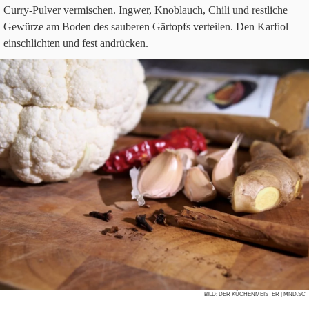
Curry-Pul­ver ver­mi­schen. Ing­wer, Knob­lauch, Chili und rest­li­che
Gewürze am Boden des sau­be­ren Gär­topfs ver­tei­len. Den Kar­fiol
ein­schlich­ten und fest andrücken.
BILD:
DER KÜCHENMEISTER
| MND.SC