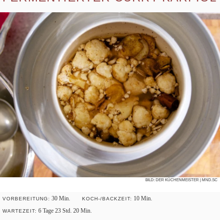
BILD:
DER KÜCHENMEISTER
| MND.SC
30
Min.
10
Min.
VOR­BE­REI­TUNG:
KOCH-/BACK­ZEIT:
6
Tage
23
Std.
20
Min.
WAR­TE­ZEIT: