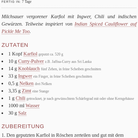
7
Tage
FER­TIG IN:
Milch­sauer ver­go­re­ner Kar­fiol mit Ing­wer, Chili und indi­schen
Gewür­zen. Teil­weise inspi­riert von
Indian Spi­ced Cau­li­flower auf
Pickle Me Too
.
ZUTATEN
1
Kopf
Kar­fiol
geputzt ca.
520
g
10
g
Curry-Pul­ver
z.B. Jaffna-Curry aus Sri Lanka
14
g
Knob­lauch
fünf Zehen, in feine Schei­ben geschnitten
33
g
Ing­wer
ein Fin­ger, in feine Schei­ben geschnitten
0
,
5
g
Nel­ken
drei Nel­ken
3
,
35
g
Zimt
eine Stange
1
g
Chili
getrock­net, je nach gewünsch­tem Schär­fe­grad mit oder ohne Kerngehäuse
1000
ml
Was­ser
30
g
Salz
ZUBEREITUNG
Den geputz­ten Kar­fiol in Rös­chen zer­tei­len und gut mit dem