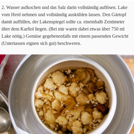
Was­ser auf­ko­chen und das Salz darin voll­stän­dig auf­lö­sen. Lake
vom Herd neh­men und voll­stän­dig aus­küh­len las­sen. Den Gär­topf
damit auf­fül­len, der Laken­spie­gel sollte ca. ein­ein­halb Zen­ti­me­ter
über dem Kar­fiol lie­gen. (Bei mir waren dabei etwas über
750
ml
Lake nötig.) Gemüse gege­be­nen­falls mit einem pas­sen­den Gewicht
(Unter­tas­sen eig­nen sich gut) beschweren.