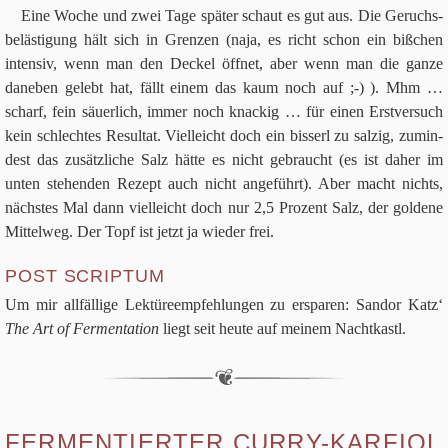
Eine Woche und zwei Tage spä­ter schaut es gut aus. Die Geruchs­
be­lä­sti­gung hält sich in Gren­zen (naja, es richt schon ein biß­chen
inten­siv, wenn man den Deckel öff­net, aber wenn man die ganze
dane­ben gelebt hat, fällt einem das kaum noch auf ;-) ). Mhm …
scharf, fein säu­er­lich, immer noch knackig … für einen Erst­ver­such
kein schlech­tes Resul­tat. Viel­leicht doch ein bis­serl zu sal­zig, zumin­
dest das zusätz­li­che Salz hätte es nicht gebraucht (es ist daher im
unten ste­hen­den Rezept auch nicht ange­führt). Aber macht nichts,
näch­stes Mal dann viel­leicht doch nur
2
,
5
Pro­zent Salz, der gol­dene
Mit­tel­weg. Der Topf ist jetzt ja wie­der frei.
POST SCRIPTUM
Um mir all­fäl­lige Lek­tü­re­emp­feh­lun­gen zu erspa­ren: San­dor Katz‘
The Art of Fer­men­ta­tion
liegt seit heute auf mei­nem Nachtkastl.
FERMENTIERTER CURRY-KARFIOL