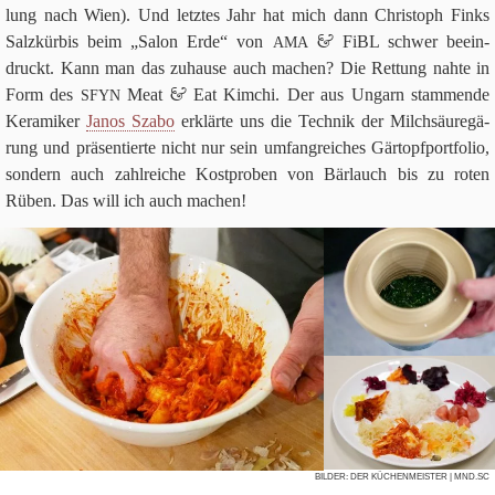
Über uns
lung nach Wien). Und letz­tes Jahr hat mich dann Chri­stoph Finks
&
Suchen nach:
Salz­kür­bis beim „Salon Erde“ von
FiBL schwer beein­
AMA
Su
druckt. Kann man das zuhause auch machen? Die Ret­tung nahte in
&
Form des
Meat
Eat Kim­chi. Der aus Ungarn stam­mende
SFYN
Kera­mi­ker
Janos Szabo
erklärte uns die Tech­nik der Milch­säu­re­gä­
rung und prä­sen­tierte nicht nur sein umfang­rei­ches Gär­topf­port­fo­lio,
son­dern auch zahl­rei­che Kost­pro­ben von Bär­lauch bis zu roten
Rüben. Das will ich auch machen!
BIL­DER:
DER KÜCHENMEISTER
| MND.SC