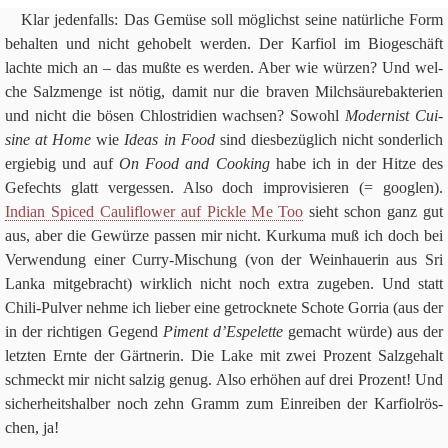
Klar jeden­falls: Das Gemüse soll mög­lichst seine natür­li­che Form
behal­ten und nicht geho­belt wer­den. Der Kar­fiol im Bio­ge­schäft
lachte mich an – das mußte es wer­den. Aber wie wür­zen? Und wel­
che Salz­menge ist nötig, damit nur die bra­ven Milch­säu­re­bak­te­rien
und nicht die bösen Chlo­s­tri­dien wach­sen? Sowohl
Moder­nist Cui­
sine at Home
wie
Ideas in Food
sind dies­be­züg­lich nicht son­der­lich
ergie­big und auf
On Food and Coo­king
habe ich in der Hitze des
Gefechts glatt ver­ges­sen. Also doch impro­vi­sie­ren (= goog­len).
Indian Spi­ced Cau­li­flower auf Pickle Me Too
sieht schon ganz gut
aus, aber die Gewürze pas­sen mir nicht. Kur­kuma muß ich doch bei
Ver­wen­dung einer Curry-Mischung (von der Wein­haue­rin aus Sri
Lanka mit­ge­bracht) wirk­lich nicht noch extra zuge­ben. Und statt
Chili-Pul­ver nehme ich lie­ber eine getrock­nete Schote Gor­ria (aus der
in der rich­ti­gen Gegend
Piment d’E­s­pel­ette
gemacht würde) aus der
letz­ten Ernte der Gärtnerin. Die Lake mit zwei Pro­zent Salz­ge­halt
schmeckt mir nicht sal­zig genug. Also erhö­hen auf drei Pro­zent! Und
sicher­heits­hal­ber noch zehn Gramm zum Ein­rei­ben der Kar­fi­ol­rös­
chen, ja!