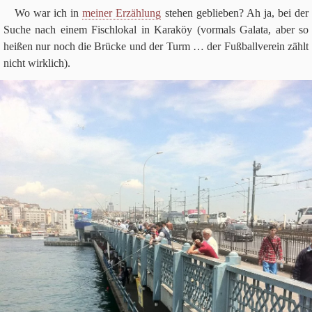
Wo war ich in
mei­ner Erzäh­lung
ste­hen geblie­ben? Ah ja, bei der
Suche nach einem Fisch­lo­kal in Kara­köy (vor­mals Galata, aber so
hei­ßen nur noch die Brücke und der Turm … der Fuß­ball­ver­ein zählt
nicht wirk­lich).