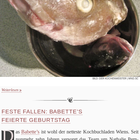
BILD:
DER KÜCHENMEISTER
| MND.SC
Weiterlesen
FESTE FALLEN: BABETTE’S
FEIERTE GEBURTSTAG
D
as
Babette’s
ist wohl der net­te­ste Koch­buch­la­den Wiens. Seit
nun­mehr zehn Jah­ren ver­sorgt das Team um Natha­lie Pern­