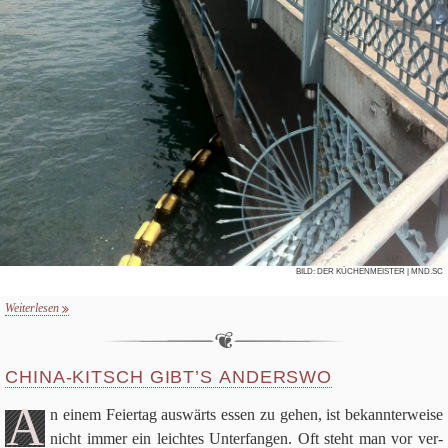
BILD:
DER KÜCHENMEISTER
| MND.SC
Weiterlesen
CHINA-KITSCH GIBT’S ANDERSWO
A
n einem Fei­er­tag aus­wärts essen zu gehen, ist bekann­ter­weise
nicht immer ein leich­tes Unter­fan­gen. Oft steht man vor ver­