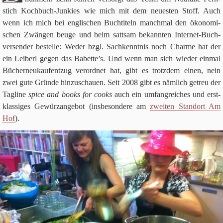
stich Koch­buch-Jun­kies wie mich mit dem neue­sten Stoff. Auch
wenn ich mich bei eng­li­schen Buch­ti­teln manch­mal den öko­no­mi­
schen Zwän­gen beuge und beim satt­sam bekann­ten Inter­net-Buch­
ver­sen­der bestelle: Weder bzgl. Sach­kennt­nis noch Charme hat der
ein Lei­berl gegen das Babette’s. Und wenn man sich wie­der ein­mal
Büch­er­neu­k­auf­ent­zug ver­ord­net hat, gibt es trotz­dem einen, nein
zwei gute Gründe hin­zu­schauen. Seit
2008
gibt es näm­lich getreu der
Tag­line
spice and books for cooks
auch ein umfang­rei­ches und erst­
klas­si­ges Gewür­z­an­ge­bot (ins­be­son­dere am
zwei­ten Stand­ort Am
Hof
).