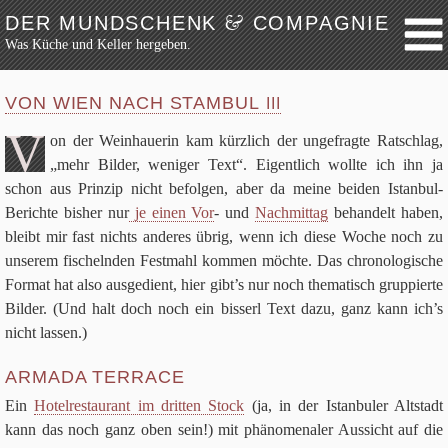
&
DER MUNDSCHENK
COMPAGNIE
Was Küche und Keller hergeben.
Weiter zum Inhalt
Archiv
VON WIEN NACH STAMBUL
III
Festmahl
V
on der Wein­haue­rin kam kürz­lich der unge­fragte Rat­schlag,
Küche
„mehr Bil­der, weni­ger Text“. Eigent­lich wollte ich ihn ja
Keller
schon aus Prin­zip nicht befol­gen, aber da meine bei­den Istan­bul-
Lokalbesuch
Berichte bis­her nur
je einen Vor
- und
Nach­mit­tag
behan­delt haben,
bleibt mir fast nichts ande­res übrig, wenn ich diese Woche noch zu
Markttag
unse­rem fischeln­den Fest­mahl kom­men möchte. Das chro­no­lo­gi­sche
Hortikultur
For­mat hat also aus­ge­dient, hier gibt’s nur noch the­ma­tisch grup­pierte
Werkzeug
Bil­der. (Und halt doch noch ein bis­serl Text dazu, ganz kann ich’s
Bibliothek
nicht lassen.)
Schaustücke
ARMADA TERRACE
Potpourri
Ein
Hotel­re­stau­rant im drit­ten Stock
(ja, in der Istan­bu­ler Alt­stadt
Rezepte
kann das noch ganz oben sein!) mit phä­no­me­na­ler Aus­sicht auf die