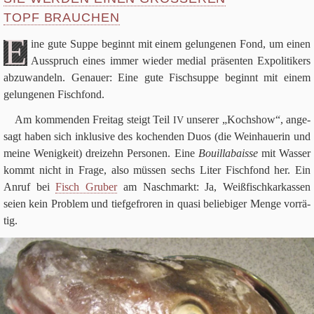
OPF BRAUCHEN
E
ine gute Suppe beginnt mit einem gelun­ge­nen Fond, um einen
Aus­spruch eines immer wie­der medial prä­sen­ten Expo­li­ti­kers
abzu­wan­deln. Genauer: Eine gute Fisch­suppe beginnt mit einem
gelun­ge­nen Fischfond.
Am kom­men­den Frei­tag steigt Teil
unse­rer „Koch­show“, ange­
IV
sagt haben sich inklu­sive des kochen­den Duos (die Wein­haue­rin und
meine Wenig­keit) drei­zehn Per­so­nen. Eine
Bouil­la­baisse
mit Was­ser
kommt nicht in Frage, also müs­sen sechs Liter Fisch­fond her. Ein
Anruf bei
Fisch Gru­ber
am Nasch­markt: Ja, Weiß­fisch­kar­kas­sen
seien kein Pro­blem und tief­ge­fro­ren in quasi belie­bi­ger Menge vor­rä­
tig.