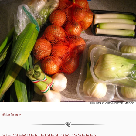
BILD:
DER KÜCHENMEISTER
| MND.SC
Weiterlesen
SIE WERDEN EINEN GRÖSSEREN T