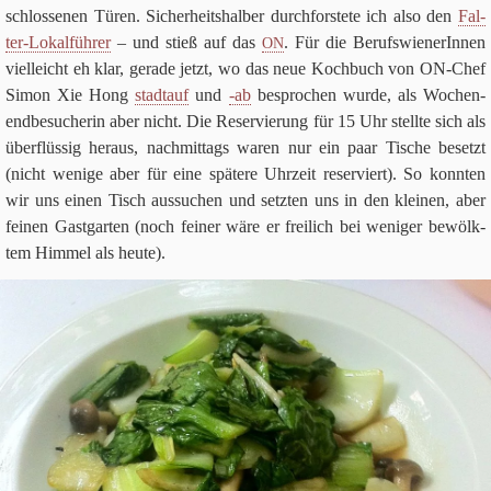
schlos­se­nen Türen. Sicher­heits­hal­ber durch­for­stete ich also den
Fal­
ter-Lokal­füh­rer
– und stieß auf das
. Für die Berufs­wi­e­ne­rIn­nen
ON
viel­leicht eh klar, gerade jetzt, wo das neue Koch­buch von ON-Chef
Simon Xie Hong
stadt­auf
und
-ab
bespro­chen wurde, als Wochen­
end­be­su­che­rin aber nicht. Die Reser­vie­rung für
15
Uhr stellte sich als
über­flüs­sig her­aus, nach­mit­tags waren nur ein paar Tische besetzt
(nicht wenige aber für eine spä­tere Uhr­zeit reser­viert). So konn­ten
wir uns einen Tisch aus­su­chen und setz­ten uns in den klei­nen, aber
fei­nen Gast­gar­ten (noch fei­ner wäre er frei­lich bei weni­ger bewölk­
tem Him­mel als heute).