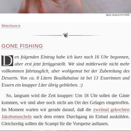
BILD: KLAUS PUTZER
Weiterlesen
GONE FISHING
D
en fol­gen­den Ein­trag habe ich kurz nach
16
Uhr begon­nen,
aber erst jetzt fer­tig­ge­stellt. Wir sind mitt­ler­weile nicht mehr
voll­kom­men fahr­taug­lich, aber wohl­ge­mut bei der Zube­rei­tung des
Des­serts. Von ca.
8
Litern Bouil­la­baisse ist bei
13
Esse­rin­nen und
Essern ein knap­per Liter übrig geblieben. :)
So, lang­sam wird die Zeit knap­per: Um
18
Uhr sol­len die Gäste
kom­men, wir sind aber noch nicht am Ort des Gela­ges ein­ge­trof­fen.
Im Moment war­ten wir gerade dar­auf, daß die
zwei­mal gekoch­ten
Jakobs­mu­scheln
nach dem ersten Durch­gang im Eis­bad aus­küh­len.
Gleich­zei­tig soll­ten die Scampi für die Vor­speise auf­tauen.