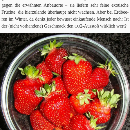
gegen die erwähn­ten Anbau­orte – sie lie­fern sehr feine exo­ti­sche
Früchte, die hier­zu­lande über­haupt nicht wach­sen. Aber bei Erd­bee­
ren im Win­ter, da denkt jeder bewusst ein­kau­fende Mensch nach: Ist
der (nicht vor­han­dene) Geschmack den
2
-Aus­stoß wirk­lich wert?
CO