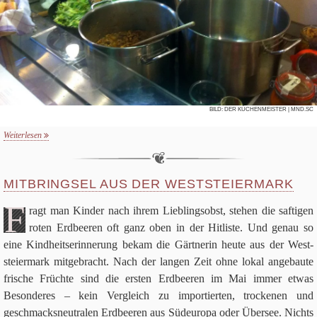
BILD:
DER KÜCHENMEISTER
| MND.SC
Weiterlesen
MITBRINGSEL AUS DER WESTSTEIERMARK
F
ragt man Kin­der nach ihrem Lieb­lings­obst, ste­hen die saf­ti­gen
roten Erd­bee­ren oft ganz oben in der Hit­li­ste. Und genau so
eine Kind­heits­er­in­ne­rung bekam die Gärtnerin heute aus der West­
stei­er­mark mit­ge­bracht. Nach der lan­gen Zeit ohne lokal ange­baute
fri­sche Früchte sind die ersten Erd­bee­ren im Mai immer etwas
Beson­de­res – kein Ver­gleich zu impor­tier­ten, trocke­nen und
geschmacks­neu­tra­len Erd­bee­ren aus Süd­eu­ropa oder Über­see. Nichts