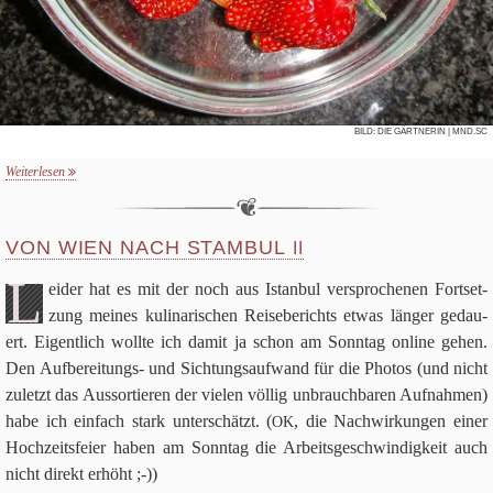
BILD:
DIE GÄRT­NE­RIN
| MND.SC
Weiterlesen
VON WIEN NACH STAMBUL
II
L
ei­der hat es mit der noch aus Istan­bul ver­spro­che­nen Fort­set­
zung mei­nes kuli­na­ri­schen Rei­se­be­richts etwas län­ger gedau­
ert. Eigent­lich wollte ich damit ja schon am Sonn­tag online gehen.
Den Auf­be­rei­tungs- und Sich­tungs­auf­wand für die Pho­tos (und nicht
zuletzt das Aus­sor­tie­ren der vie­len völ­lig unbrauch­ba­ren Auf­nah­men)
habe ich ein­fach stark unter­schätzt. (
, die Nach­wir­kun­gen einer
OK
Hoch­zeits­feier haben am Sonn­tag die Arbeits­ge­schwin­dig­keit auch
nicht direkt erhöht ;-))