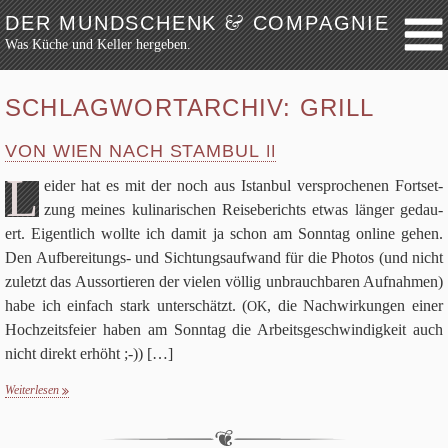
&
DER MUNDSCHENK
COMPAGNIE
Was Küche und Keller hergeben.
Weiter zum Inhalt
Archiv
SCHLAGWORTARCHIV:
GRILL
Festmahl
VON WIEN NACH STAMBUL
Küche
II
L
Keller
ei­der hat es mit der noch aus Istan­bul ver­spro­che­nen Fort­set­
zung mei­nes kuli­na­ri­schen Rei­se­be­richts etwas län­ger gedau­
Lokalbesuch
ert. Eigent­lich wollte ich damit ja schon am Sonn­tag online gehen.
Markttag
Den Auf­be­rei­tungs- und Sich­tungs­auf­wand für die Pho­tos (und nicht
Hortikultur
zuletzt das Aus­sor­tie­ren der vie­len völ­lig unbrauch­ba­ren Auf­nah­men)
Werkzeug
habe ich ein­fach stark unter­schätzt. (
, die Nach­wir­kun­gen einer
OK
Hoch­zeits­feier haben am Sonn­tag die Arbeits­ge­schwin­dig­keit auch
Bibliothek
nicht direkt erhöht ;-))
[…]
Schaustücke
Potpourri
Weiterlesen
Rezepte