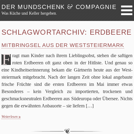
&
DER MUNDSCHENK
COMPAGNIE
Was Küche und Keller hergeben.
Weiter zum Inhalt
Archiv
SCHLAGWORTARCHIV:
ERDBEERE
Festmahl
MITBRINGSEL AUS DER WESTSTEIERMARK
Küche
F
Keller
ragt man Kin­der nach ihrem Lieb­lings­obst, ste­hen die saf­ti­gen
roten Erd­bee­ren oft ganz oben in der Hit­li­ste. Und genau so
Lokalbesuch
eine Kind­heits­er­in­ne­rung bekam die Gärtnerin heute aus der West­
Markttag
stei­er­mark mit­ge­bracht. Nach der lan­gen Zeit ohne lokal ange­baute
Hortikultur
fri­sche Früchte sind die ersten Erd­bee­ren im Mai immer etwas
Werkzeug
Beson­de­res – kein Ver­gleich zu impor­tier­ten, trocke­nen und
geschmacks­neu­tra­len Erd­bee­ren aus Süd­eu­ropa oder Über­see. Nichts
Bibliothek
gegen die erwähn­ten Anbau­orte – sie lie­fern
[…]
Schaustücke
Potpourri
Weiterlesen
Rezepte