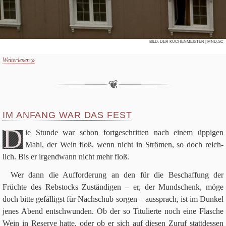
BILD:
DER KÜCHENMEISTER
| MND.SC
Weiterlesen
IM ANFANG WAR DAS FEST
D
ie Stunde war schon fort­ge­schrit­ten nach einem üppi­gen
Mahl, der Wein floß, wenn nicht in Strö­men, so doch reich­
lich. Bis er irgend­wann nicht mehr floß.
Wer dann die Auf­for­de­rung an den für die Beschaf­fung der
Früchte des Reb­stocks Zustän­di­gen – er, der Mund­schenk, möge
doch bitte gefäl­ligst für Nach­schub sor­gen – aus­sprach, ist im Dun­kel
jenes Abend ent­schwun­den. Ob der so Titu­lierte noch eine Fla­sche
Wein in Reserve hatte, oder ob er sich auf die­sen Zuruf statt­des­sen