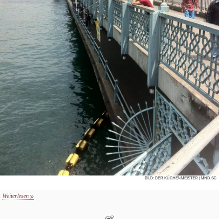
BILD:
DER KÜCHENMEISTER
| MND.SC
Weiterlesen