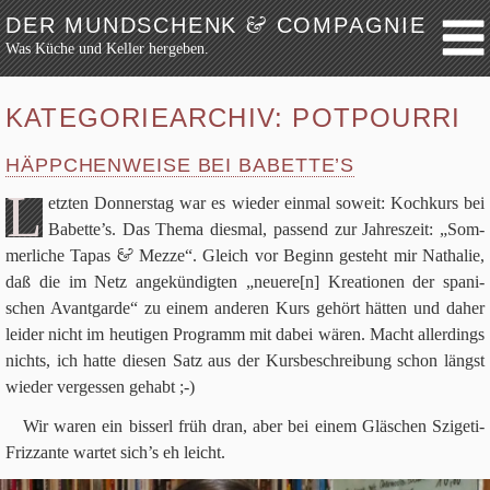
&
DER MUNDSCHENK
COMPAGNIE
Was Küche und Keller hergeben.
Weiter zum Inhalt
Archiv
KATEGORIEARCHIV:
POTPOURRI
Festmahl
HÄPPCHENWEISE BEI BABETTE’S
Küche
L
Keller
etz­ten Don­ners­tag war es wie­der ein­mal soweit: Koch­kurs bei
Babette’s. Das Thema dies­mal, pas­send zur Jah­res­zeit: „Som­
Lokalbesuch
&
mer­li­che Tapas
Mezze“. Gleich vor Beginn gesteht mir Natha­lie,
Markttag
daß die im Netz ange­kün­dig­ten „neuere[n] Krea­tio­nen der spa­ni­
Hortikultur
schen Avant­garde“ zu einem ande­ren Kurs gehört hät­ten und daher
Werkzeug
lei­der nicht im heu­ti­gen Pro­gramm mit dabei wären. Macht aller­dings
nichts, ich hatte die­sen Satz aus der Kurs­be­schrei­bung schon längst
Bibliothek
wie­der ver­ges­sen gehabt ;-)
Schaustücke
Wir waren ein bis­serl früh dran, aber bei einem Gläs­chen Szi­geti-
Potpourri
Friz­zante war­tet sich’s eh leicht.
Rezepte