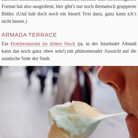
For­mat hat also aus­ge­dient, hier gibt’s nur noch the­ma­tisch grup­pierte
Bil­der. (Und halt doch noch ein bis­serl Text dazu, ganz kann ich’s
nicht lassen.)
ARMADA TERRACE
Ein
Hotel­re­stau­rant im drit­ten Stock
(ja, in der Istan­bu­ler Alt­stadt
kann das noch ganz oben sein!) mit phä­no­me­na­ler Aus­sicht auf die
asia­ti­sche Seite der Stadt.