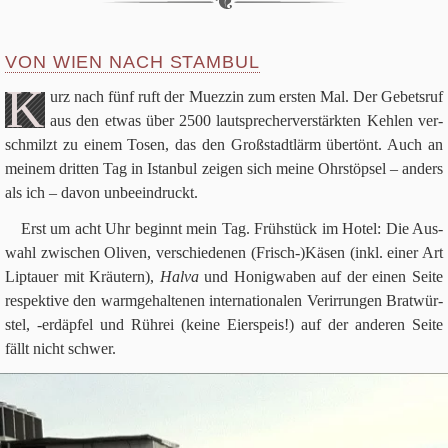
VON WIEN NACH STAMBUL
K
urz nach fünf ruft der Muez­zin zum ersten Mal. Der Gebets­ruf
aus den etwas über
2500
laut­spre­cher­ver­stärk­ten Keh­len ver­
schmilzt zu einem Tosen, das den Groß­stadt­lärm über­tönt. Auch an
mei­nem drit­ten Tag in Istan­bul zei­gen sich meine Ohr­stöp­sel – anders
als ich – davon unbeeindruckt.
Erst um acht Uhr beginnt mein Tag. Früh­stück im Hotel: Die Aus­
wahl zwi­schen Oli­ven, ver­schie­de­nen (Frisch-)Käsen (inkl. einer Art
Lip­t­auer mit Kräu­tern),
Halva
und Honig­wa­ben auf der einen Seite
respek­tive den warm­ge­hal­te­nen inter­na­tio­na­len Ver­ir­run­gen Brat­wür­
stel, ‑erd­äp­fel und Rührei (keine Eier­speis!) auf der ande­ren Seite
fällt nicht schwer.