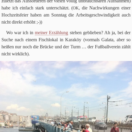
zuletzt das Aus­sor­tie­ren der vie­len völ­lig unbrauch­ba­ren Auf­nah­men)
habe ich ein­fach stark unter­schätzt. (
, die Nach­wir­kun­gen einer
OK
Hoch­zeits­feier haben am Sonn­tag die Arbeits­ge­schwin­dig­keit auch
nicht direkt erhöht ;-))
Wo war ich in
mei­ner Erzäh­lung
ste­hen geblie­ben? Ah ja, bei der
Suche nach einem Fisch­lo­kal in Kara­köy (vor­mals Galata, aber so
hei­ßen nur noch die Brücke und der Turm … der Fuß­ball­ver­ein zählt
nicht wirk­lich).