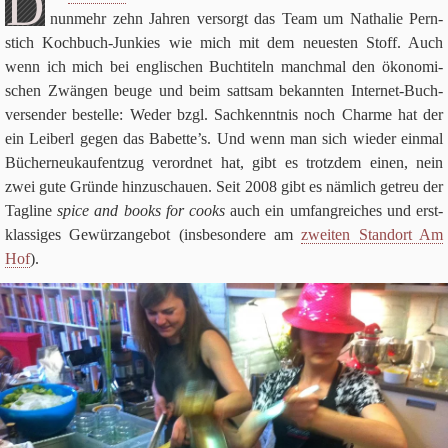
D
nun­mehr zehn Jah­ren ver­sorgt das Team um Natha­lie Pern­
stich Koch­buch-Jun­kies wie mich mit dem neue­sten Stoff. Auch
wenn ich mich bei eng­li­schen Buch­ti­teln manch­mal den öko­no­mi­
schen Zwän­gen beuge und beim satt­sam bekann­ten Inter­net-Buch­
ver­sen­der bestelle: Weder bzgl. Sach­kennt­nis noch Charme hat der
ein Lei­berl gegen das Babette’s. Und wenn man sich wie­der ein­mal
Büch­er­neu­k­auf­ent­zug ver­ord­net hat, gibt es trotz­dem einen, nein
zwei gute Gründe hin­zu­schauen. Seit
2008
gibt es näm­lich getreu der
Tag­line
spice and books for cooks
auch ein umfang­rei­ches und erst­
klas­si­ges Gewür­z­an­ge­bot (ins­be­son­dere am
zwei­ten Stand­ort Am
Hof
).