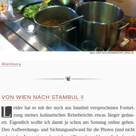
BILD:
DER KÜCHENMEISTER
| MND.SC
Weiterlesen
VON WIEN NACH STAMBUL
II
L
ei­der hat es mit der noch aus Istan­bul ver­spro­che­nen Fort­set­
zung mei­nes kuli­na­ri­schen Rei­se­be­richts etwas län­ger gedau­
ert. Eigent­lich wollte ich damit ja schon am Sonn­tag online gehen.
Den Auf­be­rei­tungs- und Sich­tungs­auf­wand für die Pho­tos (und nicht