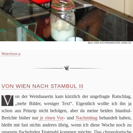
BILD:
DER KÜCHENMEISTER
| MND.SC
Weiterlesen
VON WIEN NACH STAMBUL
III
V
on der Wein­haue­rin kam kürz­lich der unge­fragte Rat­schlag,
„mehr Bil­der, weni­ger Text“. Eigent­lich wollte ich ihn ja
schon aus Prin­zip nicht befol­gen, aber da meine bei­den Istan­bul-
Berichte bis­her nur
je einen Vor
- und
Nach­mit­tag
behan­delt haben,
bleibt mir fast nichts ande­res übrig, wenn ich diese Woche noch zu
unse­rem fischeln­den Fest­mahl kom­men möchte. Das chro­no­lo­gi­sche