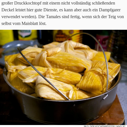
gro­ßer Druck­koch­topf mit einem nicht voll­stän­dig schlie­ßen­den
Deckel lei­stet hier gute Dien­ste, es kann aber auch ein Dampf­ga­rer
ver­wen­det wer­den). Die Tama­les sind fer­tig, wenn sich der Teig von
selbst vom Mais­blatt löst.
BILD:
DER KÜCHENMEISTER
| MND.SC