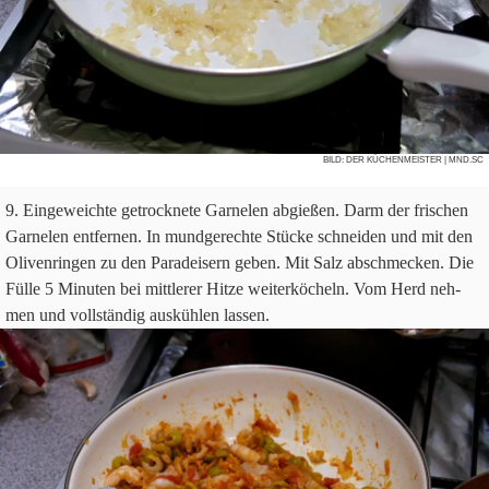
BILD:
DER KÜCHENMEISTER
| MND.SC
Ein­ge­weichte getrock­nete Gar­ne­len abgie­ßen. Darm der fri­schen
Gar­ne­len ent­fer­nen. In mund­ge­rechte Stücke schnei­den und mit den
Oli­ven­rin­gen zu den Para­dei­sern geben. Mit Salz abschmecken. Die
Fülle
5
Minu­ten bei mitt­le­rer Hitze wei­ter­kö­cheln. Vom Herd neh­
men und voll­stän­dig aus­küh­len lassen.