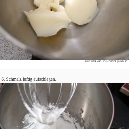
BILD:
DER KÜCHENMEISTER
| MND.SC
Schmalz luf­tig aufschlagen.