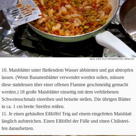
BILD:
DER KÜCHENMEISTER
| MND.SC
Mais­blät­ter unter flie­ßen­dem Was­ser abbür­sten und gut abtrop­fen
las­sen. (Wenn Bana­nen­blät­ter ver­wen­det wer­den sol­len, müs­sen
diese statt­des­sen über einer offe­nen Flamme geschmei­dig gemacht
wer­den.)
18
große Mais­blät­ter ein­sei­tig mit dem ver­blie­be­nen
Schweins­schmalz ein­rei­ben und bei­seite stel­len. Die übri­gen Blät­ter
in ca.
1
cm breite Strei­fen reißen.
Je einen gehäuf­ten Eßlöf­fel Teig auf einem ein­ge­fet­ten Mais­blatt
läng­lich auf­strei­chen. Einen Eßlöf­fel der Fülle und einen Chi­li­strei­
fen daraufsetzen.