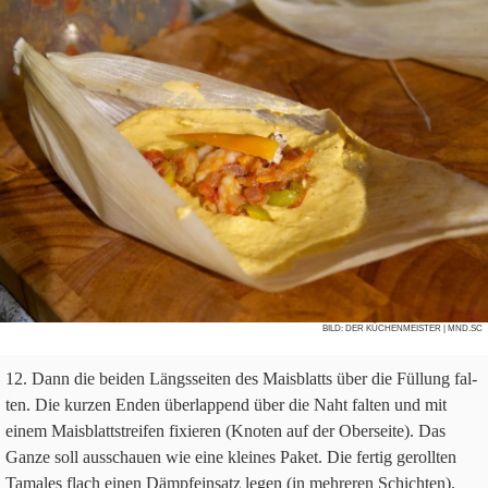
BILD:
DER KÜCHENMEISTER
| MND.SC
Dann die bei­den Längs­sei­ten des Mais­blatts über die Fül­lung fal­
ten. Die kur­zen Enden über­lap­pend über die Naht fal­ten und mit
einem Mais­blatt­strei­fen fixie­ren (Kno­ten auf der Ober­seite). Das
Ganze soll aus­schauen wie eine klei­nes Paket. Die fer­tig geroll­ten
Tama­les flach einen Dämpf­ein­satz legen (in meh­re­ren Schichten).