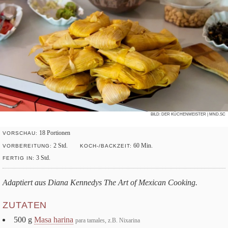
BILD:
DER KÜCHENMEISTER
| MND.SC
18
Por­tio­nen
VOR­SCHAU:
2
Std.
60
Min.
VOR­BE­REI­TUNG:
KOCH-/BACK­ZEIT:
3
Std.
FER­TIG IN:
Adap­tiert aus Diana Ken­ne­dys
The Art of Mexi­can Coo­king
.
ZUTATEN
500
g
Masa harina
para tama­les, z.B. Nixarina