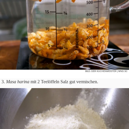
BILD:
DER KÜCHENMEISTER
| MND.SC
Masa harina
mit
2
Tee­löf­feln Salz gut vermischen.