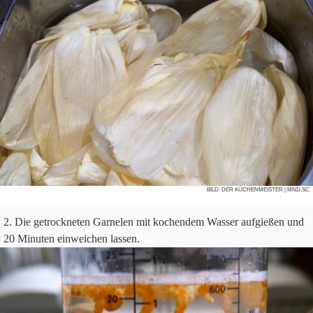
BILD:
DER KÜCHENMEISTER
| MND.SC
Die getrock­ne­ten Gar­ne­len mit kochen­dem Was­ser auf­gie­ßen und
20
Minu­ten ein­wei­chen lassen.