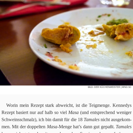
BILD:
DER KÜCHENMEISTER
| MND.SC
Worin mein Rezept stark abweicht, ist die Teig­menge. Ken­ne­dys
Rezept basiert nur auf halb so viel
Masa
(und ent­spre­chend weni­ger
Schweins­schmalz), ich bin damit für die
18
Tama­les
nicht aus­ge­kom­
men. Mit der dop­pel­ten
Masa
-Menge hat’s dann gut gepaßt.
Tama­les