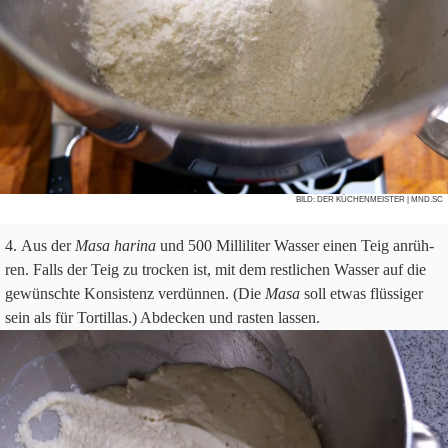
BILD:
DER KÜCHENMEISTER
| MND.SC
Aus der
Masa harina
und
500
Mil­li­li­ter Was­ser einen Teig anrüh­
ren. Falls der Teig zu trocken ist, mit dem rest­li­chen Was­ser auf die
gewünschte Kon­si­stenz ver­dün­nen. (Die
Masa
soll etwas flüs­si­ger
sein als für Tor­til­las.) Abdecken und rasten lassen.