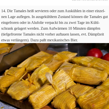
Die Tama­les heiß ser­vie­ren oder zum Aus­küh­len in einer ein­zel­
nen Lage auf­le­gen. In aus­ge­kühl­tem Zustand kön­nen die Tama­les gut
ein­ge­fro­ren oder in Alu­fo­lie ver­packt bis zu zwei Tage im Kühl­
schrank gela­gert wer­den. Zum Auf­wär­men
10
Minu­ten dämp­fen
(tief­ge­fro­rene Tama­les nicht vor­her auf­tauen las­sen, evt. Dämpf­zeit
etwas ver­län­gern). Dazu paßt mexi­ka­ni­sches Bier.