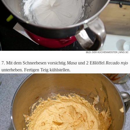
BILD:
DER KÜCHENMEISTER
| MND.SC
Mit dem Schnee­be­sen vor­sich­tig
Masa
und
2
Eßlöf­fel
Recado rojo
unter­he­ben. Fer­ti­gen Teig kühlstellen.