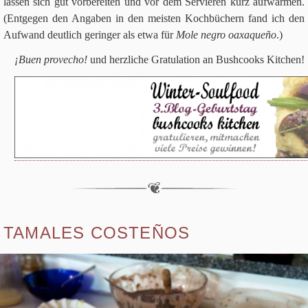
las­sen sich gut vor­be­rei­ten und vor dem Ser­vie­ren kurz auf­wär­men.
(Ent­ge­gen den Anga­ben in den mei­sten Koch­bü­chern fand ich den
Auf­wand deut­lich gerin­ger als etwa für
Mole negro oax­a­queño
.)
¡Buen pro­v­echo!
und herz­li­che Gra­tu­la­tion an Bush­cooks Kitchen!
TAMALES COSTEÑOS