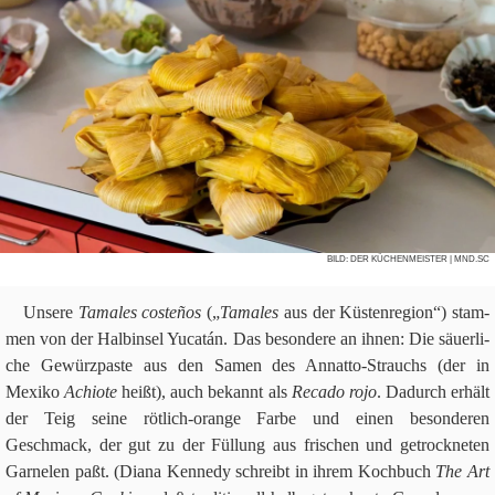
Über uns
Suchen nach:
Su
BILD:
DER KÜCHENMEISTER
| MND.SC
Unsere
Tama­les coste­ños
(„
Tama­les
aus der Küsten­re­gion“) stam­
men von der Halb­in­sel Yuca­tán. Das beson­dere an ihnen: Die säu­er­li­
che Gewürz­pa­ste aus den Samen des Annatto-Strauchs (der in
Mexiko
Achiote
heißt), auch bekannt als
Recado rojo
. Dadurch erhält
der Teig seine röt­lich-orange Farbe und einen beson­de­ren
Geschmack, der gut zu der Fül­lung aus fri­schen und getrock­ne­ten
Gar­ne­len paßt. (Diana Ken­nedy schreibt in ihrem Koch­buch
The Art