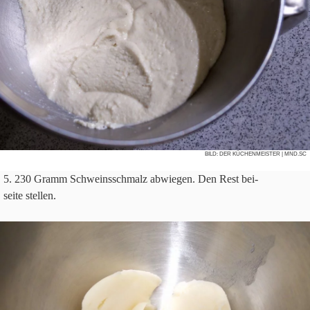
BILD:
DER KÜCHENMEISTER
| MND.SC
230
Gramm Schweins­schmalz abwie­gen. Den Rest bei­
seite stellen.