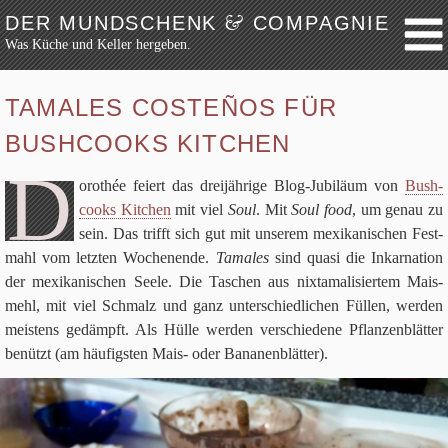
&
DER MUNDSCHENK
COMPAGNIE
Was Küche und Keller hergeben.
Weiter zum Inhalt
Archiv
TAMALES COSTEÑOS FÜR
Festmahl
BUSHCOOKS KITCHEN
Küche
D
Keller
oro­thée fei­ert das drei­jäh­rige Blog-Jubi­läum von
Bush­
cooks Kit­chen
mit viel
Soul
. Mit
Soul food
, um genau zu
Lokalbesuch
sein. Das trifft sich gut mit unse­rem mexi­ka­ni­schen Fest­
Markttag
mahl vom letz­ten Wochen­ende.
Tama­les
sind quasi die Inkar­na­tion
Hortikultur
der mexi­ka­ni­schen Seele. Die Taschen aus nix­tama­li­sier­tem Mais­
Werkzeug
mehl, mit viel Schmalz und ganz unter­schied­li­chen Fül­len, wer­den
mei­stens gedämpft. Als Hülle wer­den ver­schie­dene Pflan­zen­blät­ter
Bibliothek
benützt (am häu­fig­sten Mais- oder Bananenblätter).
Schaustücke
Potpourri
Rezepte