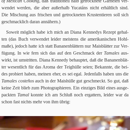
of Mexi­can Coo­king
, daß tra­di­tio­nell halb getrock­nete Gar­ne­len ver­
wen­det wer­den, die aber außer­halb Yuca­táns nicht erhält­lich sind.
Die Mischung aus fri­schen und getrock­ne­ten Kru­sten­tie­ren soll sich
geschmack­lich daran annähern.)
Soweit mög­lich habe ich mich an Diana Ken­ne­dys Rezept gehal­
ten (das Buch ver­wen­det lei­der mei­stens die ame­ri­ka­ni­schen Hohl­
maße), jedoch hatte ich statt Bana­nen­blät­tern nur Mais­blät­ter zur Ver­
fü­gung. In wie fern sich das auf den Geschmack der
Tama­les
aus­
wirkt, ist umstrit­ten. Diana Ken­nedy behaup­tet, daß die Bana­nen­blät­
ter wesent­lich für das Aroma der Teig­hülle seien; Bekannte, die bei­
des pro­biert haben, mei­nen eher, es sei egal. Jeden­falls haben uns die
Tama­les coste­ños
auch in der Mais­hülle gut geschmeckt. So gut, daß
keine Zeit blieb zum Pho­to­gra­phie­ren. Ein ein­zi­ges Bild eines aus­ge­
pack­ten
Tamal
konnte ich am Schluß noch ergat­tern, lei­der war da
schon fast nichts mehr von ihm übrig: