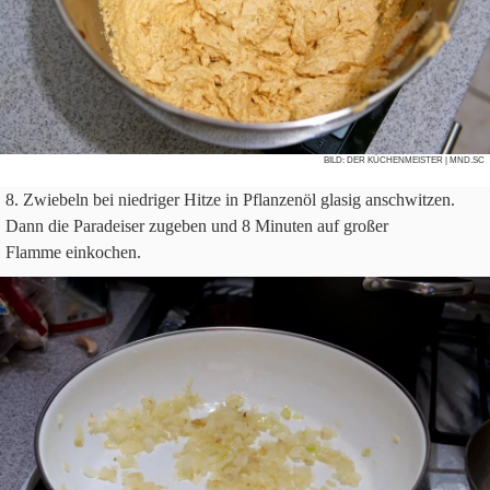
BILD:
DER KÜCHENMEISTER
| MND.SC
Zwie­beln bei nied­ri­ger Hitze in Pflan­zenöl gla­sig anschwit­zen.
Dann die Para­dei­ser zuge­ben und
8
Minu­ten auf gro­ßer
Flamme einkochen.