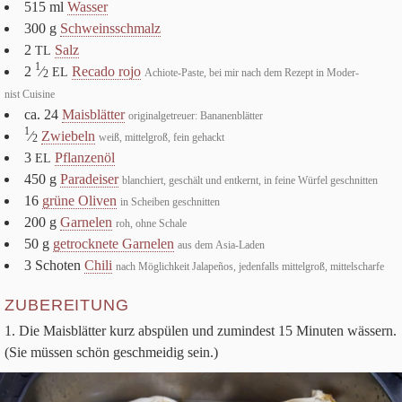
515
ml
Was­ser
300
g
Schweins­schmalz
2
Salz
TL
1
2
⁄
Recado rojo
EL
Achiote-Paste, bei mir nach dem Rezept in Moder­
2
nist Cuisine
ca.
24
Mais­blät­ter
ori­gi­nal­ge­treuer: Bananenblätter
1
⁄
Zwie­beln
weiß, mit­tel­groß, fein gehackt
2
3
Pflan­zenöl
EL
450
g
Para­dei­ser
blan­chiert, geschält und ent­kernt, in feine Wür­fel geschnitten
16
grüne Oli­ven
in Schei­ben geschnitten
200
g
Gar­ne­len
roh, ohne Schale
50
g
getrock­nete Gar­ne­len
aus dem Asia-Laden
3
Scho­ten
Chili
nach Mög­lich­keit Jala­pe­ños, jeden­falls mit­tel­groß, mittelscharfe
ZUBEREITUNG
Die Mais­blät­ter kurz abspü­len und zumin­dest
15
Minu­ten wäs­sern.
(Sie müs­sen schön geschmei­dig sein.)