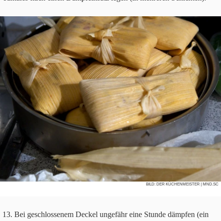
BILD:
DER KÜCHENMEISTER
| MND.SC
Bei geschlos­se­nem Deckel unge­fähr eine Stunde dämp­fen (ein