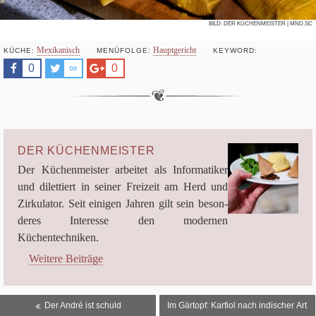
BILD:
DER KÜCHENMEISTER
| MND.SC
Mexi­ka­nisch
Haupt­ge­richt
KÜCHE:
MENÜ­FOLGE:
KEY­WORD:
Like
0
Tweet
∞
Share
0
DER KÜCHENMEISTER
Der Küchen­meis­ter arbei­tet als Infor­ma­ti­ker
und dilet­tiert in sei­ner Frei­zeit am Herd und
Zir­ku­la­tor. Seit eini­gen Jah­ren gilt sein beson­
de­res Inter­esse den moder­nen
Küchentechniken.
Weitere Beiträge
BEITRAGSNAVIGATION
Der André ist schuld
Im Gärtopf: Karfiol nach indischer Art