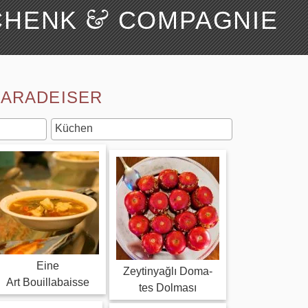
&
CHENK
COMPAGNIE
Suchen
Über uns
PARADEISER
Eine
Zey­ti­nyağlı Doma­
Art Bouillabaisse
tes Dolması