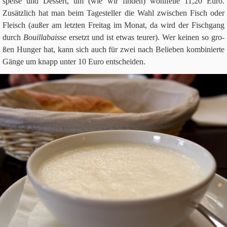
speise und Des­sert, um (wie wir fin­den) wohl­feile
11
,
20
Euro.
Zusätz­lich hat man beim Tages­tel­ler die Wahl zwi­schen Fisch oder
Fleisch (außer am letz­ten Frei­tag im Monat, da wird der Fisch­gang
durch
Bouil­la­baisse
ersetzt und ist etwas teu­rer). Wer kei­nen so gro­
ßen Hun­ger hat, kann sich auch für zwei nach Belie­ben kom­bi­nierte
Gänge um knapp unter
10
Euro entscheiden.