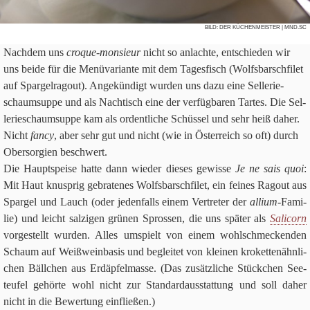
BILD:
DER KÜCHENMEISTER
| MND.SC
Nach­dem uns
cro­que-mon­sieur
nicht so anlachte, ent­schie­den wir
uns beide für die Menü­va­ri­ante mit dem Tages­fisch (Wolfs­barsch­fi­let
auf Spar­gel­ra­gout). Ange­kün­digt wur­den uns dazu eine Sel­le­rie­
schaum­suppe und als Nach­tisch eine der ver­füg­ba­ren Tar­tes. Die Sel­
le­rie­schaum­suppe kam als ordent­li­che Schüs­sel und sehr heiß daher.
Nicht
fancy
, aber sehr gut und nicht (wie in Öster­reich so oft) durch
Ober­sor­gien beschwert.
Die Haupt­speise hatte dann wie­der die­ses gewisse
Je ne sais quoi
:
Mit Haut knusp­rig gebra­te­nes Wolfs­barsch­fi­let, ein fei­nes Ragout aus
Spar­gel und Lauch (oder jeden­falls einem Ver­tre­ter der
allium
-Fami­
lie) und leicht sal­zi­gen grü­nen Spros­sen, die uns spä­ter als
Sali­corn
vor­ge­stellt wur­den. Alles umspielt von einem wohl­schmecken­den
Schaum auf Weiß­wein­ba­sis und beglei­tet von klei­nen kro­ket­ten­ähn­li­
chen Bäll­chen aus Erd­äp­fel­masse. (Das zusätz­li­che Stück­chen See­
teu­fel gehörte wohl nicht zur Stan­dard­aus­stat­tung und soll daher
nicht in die Bewer­tung einfließen.)