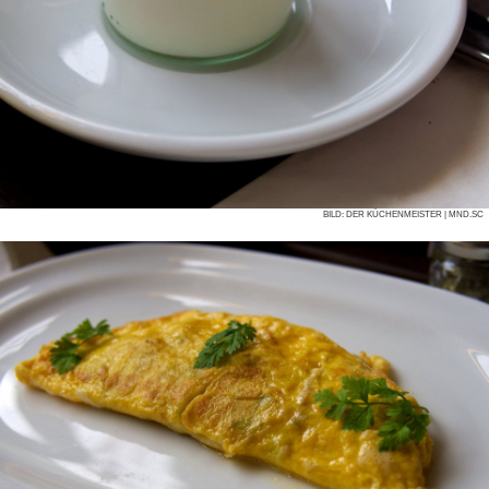
BILD:
DER KÜCHENMEISTER
| MND.SC