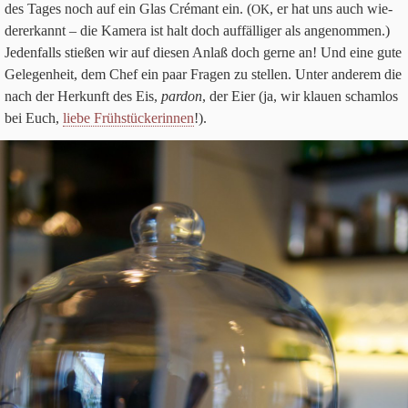
des Tages noch auf ein Glas Cré­mant ein. (
, er hat uns auch wie­
OK
der­erkannt – die Kamera ist halt doch auf­fäl­li­ger als ange­nom­men.)
Jeden­falls stie­ßen wir auf die­sen Anlaß doch gerne an! Und eine gute
Gele­gen­heit, dem Chef ein paar Fra­gen zu stel­len. Unter ande­rem die
nach der Her­kunft des Eis,
par­don
, der Eier (ja, wir klauen scham­los
bei Euch,
liebe Früh­stücke­rin­nen
!).