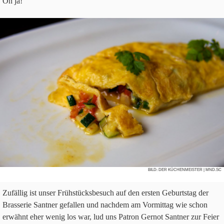
Oh ja!
BILD:
DER KÜCHENMEISTER
| MND.SC
Zufäl­lig ist unser Früh­stücks­be­such auf den ersten Geburts­tag der
Bras­se­rie Sant­ner gefal­len und nach­dem am Vor­mit­tag wie schon
erwähnt eher wenig los war, lud uns Patron Ger­not Sant­ner zur Feier