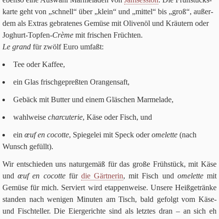
karte geht von „schnell“ über „klein“ und „mit­tel“ bis „groß“, außer­
dem als Extras gebra­te­nes Gemüse mit Oli­venöl und Kräu­tern oder
Joghurt-Top­fen-
Crème
mit fri­schen Früch­ten.
Le grand
für zwölf Euro umfaßt:
Tee oder Kaffee,
ein Glas frisch­ge­preß­ten Orangensaft,
Gebäck mit But­ter und einem Gläs­chen Marmelade,
wahl­weise
char­cute­rie
, Käse oder Fisch, und
ein
œuf en cocotte
, Spie­gelei mit Speck oder
ome­lette
(nach
Wunsch gefüllt).
Wir ent­schie­den uns natur­ge­mäß für das große Früh­stück, mit Käse
und
œuf en cocotte
für
die Gärtnerin
, mit Fisch und
ome­lette
mit
Gemüse für mich. Ser­viert wird etap­pen­weise. Unsere Heiß­ge­tränke
stan­den nach weni­gen Minu­ten am Tisch, bald gefolgt vom Käse-
und Fisch­tel­ler. Die Eier­ge­richte sind als letz­tes dran – an sich eh