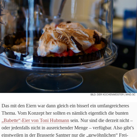
BILD:
DER KÜCHENMEISTER
| MND.SC
Das mit den Eiern war dann gleich ein bis­serl ein umfang­rei­che­res
Thema. Vom Kon­zept her soll­ten es näm­lich eigent­lich die bun­ten
„Babette“-Eier von Toni Hub­mann
sein. Nur sind die der­zeit nicht –
oder jeden­falls nicht in aus­rei­chen­der Menge – ver­füg­bar. Also gibt’s
einst­wei­len in der Bras­se­rie Sant­ner nur die „gewöhn­li­chen“ Frei­