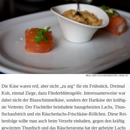
BILD:
DER KÜCHENMEISTER
| MND.SC
Die Käse waren reif, aber nicht „zu arg“ für ein Früh­stück. Drei­mal
Kuh, ein­mal Ziege, dazu Flie­der­blü­ten­gelée. Inter­es­san­ter­weise war
dabei nicht der Blau­schim­mel­käse, son­dern der Hart­käse der kräf­tig­
ste Ver­tre­ter. Der Fisch­tel­ler beinhal­tete haus­ge­beiz­ten Lachs, Thun­
fisch­auf­strich und ein Räu­cher­lachs-Frisch­käse-Röll­chen. Diese Rei­
hen­folge sollte man auch beim Ver­zehr ein­hal­ten, gegen den kräf­tig
gewürz­ten Thun­fisch und das Räu­cher­aroma hat der gebeizte Lachs