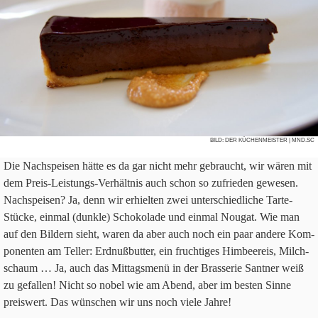
BILD:
DER KÜCHENMEISTER
| MND.SC
Die Nach­spei­sen hätte es da gar nicht mehr gebraucht, wir wären mit
dem Preis-Lei­stungs-Ver­hält­nis auch schon so zufrie­den gewe­sen.
Nach­spei­sen? Ja, denn wir erhiel­ten zwei unter­schied­li­che Tarte-
Stücke, ein­mal (dunkle) Scho­ko­lade und ein­mal Nou­gat. Wie man
auf den Bil­dern sieht, waren da aber auch noch ein paar andere Kom­
po­nen­ten am Tel­ler: Erd­nuß­but­ter, ein fruch­ti­ges Him­beer­eis, Milch­
schaum … Ja, auch das Mit­tags­menü in der Bras­se­rie Sant­ner weiß
zu gefal­len! Nicht so nobel wie am Abend, aber im besten Sinne
preis­wert. Das wün­schen wir uns noch viele Jahre!