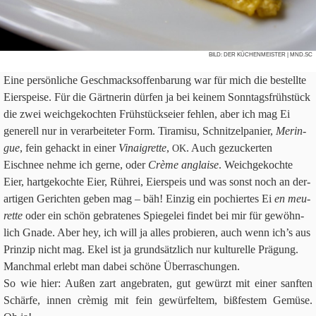
BILD:
DER KÜCHENMEISTER
| MND.SC
Eine per­sön­li­che Geschmacksof­fen­ba­rung war für mich die bestellte
Eier­speise. Für die Gärtnerin dür­fen ja bei kei­nem Sonn­tags­früh­stück
die zwei weich­ge­koch­ten Früh­stücks­eier feh­len, aber ich mag Ei
gene­rell nur in ver­ar­bei­te­ter Form. Tira­misu, Schnit­zel­pa­nier,
Merin­
gue
, fein gehackt in einer
Vin­ai­grette
,
. Auch gezucker­ten
OK
Eischnee nehme ich gerne, oder
Crème anglaise
. Weich­ge­kochte
Eier, hart­ge­kochte Eier, Rührei, Eier­speis und was sonst noch an der­
ar­ti­gen Gerich­ten geben mag – bäh! Ein­zig ein pochi­er­tes Ei
en meu­
rette
oder ein schön gebra­te­nes Spie­gelei fin­det bei mir für gewöhn­
lich Gnade. Aber hey, ich will ja alles pro­bie­ren, auch wenn ich’s aus
Prin­zip nicht mag. Ekel ist ja grund­sätz­lich nur kul­tu­relle Prä­gung.
Manch­mal erlebt man dabei schöne Über­ra­schun­gen.
So wie hier: Außen zart ange­bra­ten, gut gewürzt mit einer sanf­ten
Schärfe, innen crè­mig mit fein gewür­fel­tem, biß­fe­stem Gemüse.