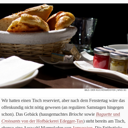
BILD:
DER KÜCHENMEISTER
| MND.SC
Wir hat­ten einen Tisch reser­viert, aber nach dem Fen­ster­tag wäre das
offen­kun­dig nicht nötig gewe­sen (an regu­lä­ren Sams­ta­gen hin­ge­gen
schon). Das Gebäck (haus­ge­mach­tes
Brio­che
sowie
Baguette
und
Crois­sants
von der Hof­bäcke­rei Edeg­ger-Tax
) steht bereits am Tisch,
ebenso eine Aus­wahl Mar­me­la­den von
Jam­ses­sion
. Die Früh­stücks­