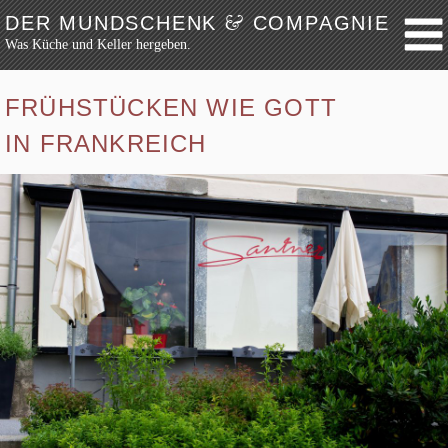
&
DER MUNDSCHENK
COMPAGNIE
Was Küche und Keller hergeben.
Weiter zum Inhalt
Archiv
FRÜHSTÜCKEN WIE GOTT
Festmahl
IN FRANKREICH
Küche
Keller
Lokalbesuch
Markttag
Hortikultur
Werkzeug
Bibliothek
Schaustücke
Potpourri
Rezepte