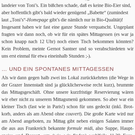
land­eier von Toni’s. Ein biß­chen schade, daß es keine Bio-Eier sind,
aber hof­fent­lich gibt’s bald wie­der genü­gend „Babette“ (zumin­dest
laut „Toni’s“-
Home­page
gibt’s die näm­lich nur in Bio-Qua­li­tät)!
Ins­ge­samt haben wir fast eine ganze Stunde ver­quatscht. Unge­plant
frag­ten wir dann noch, ob wir für ein spä­tes Mit­tag­essen (es war ja
schon knapp nach
12
Uhr) noch einen Tisch bekom­men könn­ten?
Kein Pro­blem, meinte Ger­not Sant­ner und so ver­ab­schie­de­ten wir
uns erst ein­mal für etwa ein­ein­halb Stunden ;-).
… UND EIN SPONTANES MITTAGESSEN
Als wir dann gegen halb zwei ins Lokal zurück­kehr­ten (die Wege in
der Gra­zer Innen­stadt sind ja glück­li­cher­weise recht kurz), brummte
das Mit­tags­ge­schäft. Ohne unsere kurz­fri­stige Reser­vie­rung wären
wir eher nicht zu unse­rem Mit­tags­menü gekom­men. So aber war ein
klei­ner Tisch (fast wie in Paris!) schon für uns gedeckt (inkl. Brot­
korb, anders als am Abend ohne
cou­vert
). Die große Karte wird nur
am Abend ange­bo­ten, zu Mit­tag gibt neben eini­gen Sala­ten immer
die aus aus Frank­reich bekannte
for­mule midi
, also Suppe, Haupt­