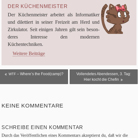
DER KÜCHENMEISTER
Der Küchen­meis­ter arbei­tet als Infor­ma­ti­ker
und dilet­tiert in sei­ner Frei­zeit am Herd und
Zir­ku­la­tor. Seit eini­gen Jah­ren gilt sein beson­
de­res Inter­esse den moder­nen
Küchentechniken.
Weitere Beiträge
BEITRAGSNAVIGATION
– Where’s the Food(camp)?
Vollendetes Abendessen,
3
. Tag:
WTF
Hier kocht die Chefin
KEINE KOMMENTARE
SCHREIBE EINEN KOMMENTAR
Durch das Veröffentlichen eines Kommentars akzeptierst du, daß wir die