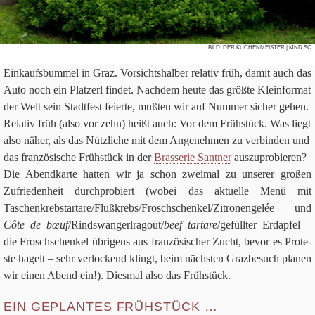
Über uns
Suchen nach:
Su
BILD:
DER KÜCHENMEISTER
| MND.SC
Ein­kaufs­bum­mel in Graz. Vor­sichts­hal­ber rela­tiv früh, damit auch das
Auto noch ein Plat­zerl fin­det. Nach­dem heute das größte Klein­for­mat
der Welt sein Stadt­fest fei­erte, muß­ten wir auf Num­mer sicher gehen.
Rela­tiv früh (also vor zehn) heißt auch: Vor dem Früh­stück. Was liegt
also näher, als das Nütz­li­che mit dem Ange­neh­men zu ver­bin­den und
das fran­zö­si­sche Früh­stück in der
Bras­se­rie Sant­ner
aus­zu­pro­bie­ren?
Die Abend­karte hat­ten wir ja schon zwei­mal zu unse­rer gro­ßen
Zufrie­den­heit durch­pro­biert (wobei das aktu­elle Menü mit
Taschenkrebstartare/​Flußkrebs/​Froschschenkel/​Zitronengelée und
Côte de bœuf
/​Rindswangerlragout/​
beef tar­tare
/​gefüllter Erd­ap­fel –
die Frosch­schen­kel übri­gens aus fran­zö­si­scher Zucht, bevor es Pro­te­
ste hagelt – sehr ver­lockend klingt, beim näch­sten Graz­be­such pla­nen
wir einen Abend ein!). Dies­mal also das Frühstück.
EIN GEPLANTES FRÜHSTÜCK …