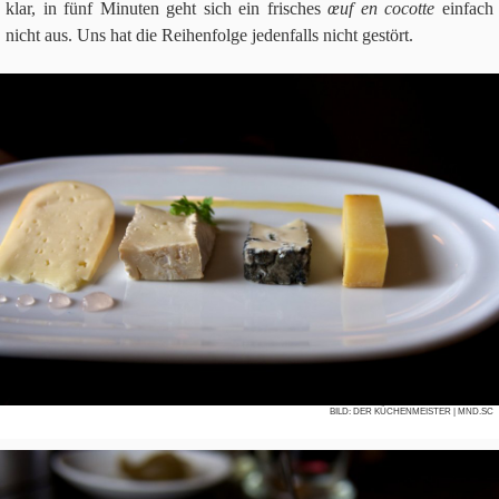
klar, in fünf Minu­ten geht sich ein fri­sches
œuf en cocotte
ein­fach
nicht aus. Uns hat die Rei­hen­folge jeden­falls nicht gestört.
BILD:
DER KÜCHENMEISTER
| MND.SC