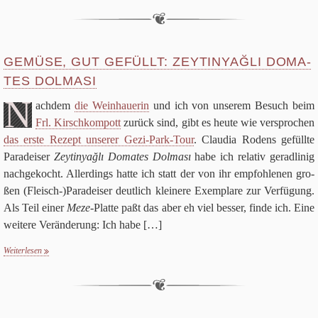
Über uns
Suchen nach:
Su
GEMÜSE, GUT GEFÜLLT: ZEY­TI­NYAĞLI DOMA­
TES DOLMASI
N
ach­dem
die Wein­haue­rin
und ich von unse­rem Besuch beim
Frl. Kirsch­kom­pott
zurück sind, gibt es heute wie ver­spro­chen
das erste Rezept unse­rer Gezi-Park-Tour
. Clau­dia Rodens gefüllte
Para­dei­ser
Zey­ti­nyağlı Doma­tes Dol­ması
habe ich rela­tiv gerad­li­nig
nach­ge­kocht. Aller­dings hatte ich statt der von ihr emp­foh­le­nen gro­
ßen (Fleisch-)Paradeiser deut­lich klei­nere Exem­plare zur Ver­fü­gung.
Als Teil einer
Meze
-Platte paßt das aber eh viel bes­ser, finde ich. Eine
wei­tere Ver­än­de­rung: Ich habe
[…]
Weiterlesen