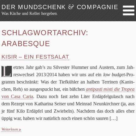
&
DER MUNDSCHENK
COMPAGNIE
Was Küche und Keller hergeben.
Weiter zum Inhalt
Archiv
SCHLAGWORTARCHIV:
Festmahl
ARABESQUE
Küche
Keller
KISIR – EIN FESTSALAT
Lokalbesuch
L
etz­tes Jahr gab’s zu Sil­ve­ster Hum­mer und Austern, zum Jah­
Markttag
res­wech­sel
2013
/
2014
haben wir uns auf ein
low bud­get
-Pro­
gramm beschränkt: Was der Tief­küh­ler an hal­ben Ter­ri­nen (Kanin­
Hortikultur
chen, Reh) so aus­ge­spuckt hat, ein biß­chen
anti­pa­sti misti die Tro­pea
Werkzeug
von Casa Caria
. Dazu noch fast zehn Liter Erd­äp­fel­gu­lasch nach
Bibliothek
dem Rezept von Katha­rina Sei­ser und Mein­rad Neun­kirch­ner (ja, aus
Schaustücke
je fünf Kilo Erd­äp­fel und Zwie­beln). Nach­dem das doch alles eher
üppig war, haben wir natür­lich noch einen schön sau­ren
[…]
Potpourri
Rezepte
Weiterlesen