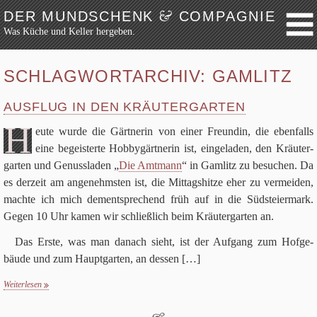
&
DER MUNDSCHENK
COMPAGNIE
Was Küche und Keller hergeben.
Weiter zum Inhalt
Archiv
SCHLAGWORTARCHIV:
GAMLITZ
Festmahl
AUSFLUG IN DEN KRÄUTERGARTEN
Küche
H
Keller
eute wurde die Gärtnerin von einer Freun­din, die eben­falls
eine begei­sterte Hob­by­gärt­ne­rin ist, ein­ge­la­den, den Kräu­ter­
Lokalbesuch
gar­ten und Genuss­la­den „
Die Amt­mann
“ in Gam­litz zu besu­chen. Da
Markttag
es der­zeit am ange­nehm­sten ist, die Mit­tags­hitze eher zu ver­mei­den,
Hortikultur
machte ich mich dem­entspre­chend früh auf in die Süd­stei­er­mark.
Werkzeug
Gegen
10
Uhr kamen wir schließ­lich beim Kräu­ter­gar­ten an.
Bibliothek
Das Erste, was man danach sieht, ist der Auf­gang zum Hof­ge­
Schaustücke
bäude und zum Haupt­gar­ten, an des­sen
[…]
Potpourri
Weiterlesen
Rezepte