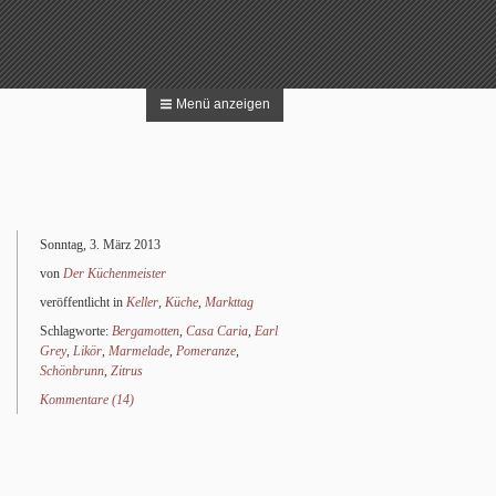
Menü anzeigen
 nach:
Suchen
Sonntag, 3. März 2013
von
Der Küchenmeister
veröffentlicht in
Keller
,
Küche
,
Markttag
Schlagworte:
Bergamotten
,
Casa Caria
,
Earl
Grey
,
Likör
,
Marmelade
,
Pomeranze
,
Schönbrunn
,
Zitrus
Kommentare (14)