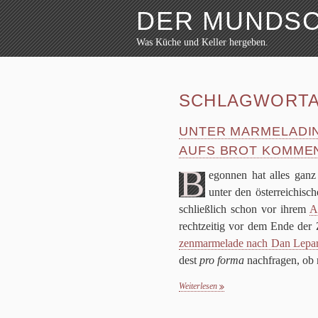
DER MUNDS
Was Küche und Keller hergeben.
Weiter zum Inhalt
Archiv
Rezepte
SCHLAGWORTA
Festmahl
Küche
Keller
UNTER MARMELADIN
Lokalbesuch
AUFS BROT KOMME
Markttag
B
Hortikultur
egon­nen hat alles gan
Werkzeug
unter den öster­rei­chi­sc
Bibliothek
schließ­lich schon vor ihrem
A
Schaustücke
recht­zei­tig vor dem Ende der Z
Potpourri
zen­mar­me­lade nach Dan Lepa
dest
pro forma
nach­fra­gen, ob 
Weiterlesen