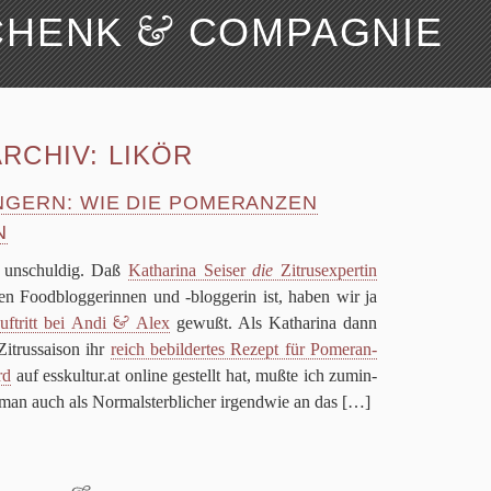
&
CHENK
COMPAGNIE
Suchen
Über uns
RCHIV:
LIKÖR
GERN: WIE DIE POMERANZEN
N
z unschul­dig. Daß
Katha­rina Sei­ser
die
Zitrus­exper­tin
hen Food­blog­ger­in­nen und ‑blog­ge­rin ist, haben wir ja
&
uf­tritt bei Andi
Alex
gewußt. Als Katha­rina dann
itrus­sai­son ihr
reich bebil­der­tes Rezept für Pome­ran­
rd
auf esskultur.at online gestellt hat, mußte ich zumin­
man auch als Nor­mal­sterb­li­cher irgend­wie an das
[…]