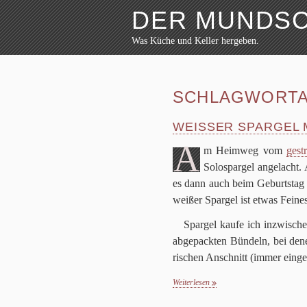
DER MUNDS
Was Küche und Keller hergeben.
Weiter zum Inhalt
Archiv
Rezepte
SCHLAGWORTA
Festmahl
Küche
Keller
WEISSER SPARGEL 
Lokalbesuch
A
m Heim­weg vom
gest
Markttag
Hortikultur
Solo­spar­gel ange­lacht.
Werkzeug
es dann auch beim Geburts­tag
Bibliothek
wei­ßer Spar­gel ist etwas Feine
Schaustücke
Potpourri
Spar­gel kaufe ich inzwi­sch
abge­pack­ten Bün­deln, bei dene
ri­schen Anschnitt (immer ein­ge­
Weiterlesen