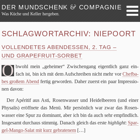
&
DER MUNDSCHENK
COMPAGNIE
Was Küche und Keller hergeben.
Weiter zum Inhalt
Archiv
SCHLAGWORTARCHIV:
NIEPOORT
Festmahl
VOLLENDETES ABENDESSEN,
2
. TAG –
Küche
UND GRAPEFRUIT-SORBET
Keller
O
Lokalbesuch
bwohl mein „gehei­mer“ Zwi­schen­gang eigent­lich ganz ein­
fach ist, bin ich mit dem Auf­schrei­ben nicht mehr vor
Chef­ba­
Markttag
bes gro­ßem Abend
fer­tig gewor­den. Daher zuerst ein paar Impres­sio­
Hortikultur
nen davon:
Werkzeug
Der Apé­ri­tif aus Asti, Rosen­was­ser und Hei­del­bee­ren (und einer
Bibliothek
Phy­sa­lis) eröff­nete das Menü. Mir per­sön­lich war zwar das Rosen­
Schaustücke
was­ser eine Spur zu domi­nant, aber ich bin da auch sehr emp­find­lich.
Potpourri
Ins­ge­samt durch­aus stim­mig. Danach gleich das erste
high­light
:
Spar­
gel-Mango-Salat mit kurz gebra­te­nem
[…]
Rezepte