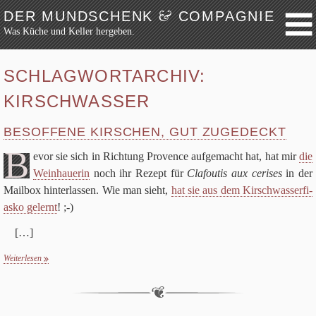
&
DER MUNDSCHENK
COMPAGNIE
Was Küche und Keller hergeben.
Weiter zum Inhalt
Archiv
SCHLAGWORTARCHIV:
Festmahl
KIRSCHWASSER
Küche
Keller
BESOFFENE KIRSCHEN, GUT ZUGEDECKT
Lokalbesuch
B
evor sie sich in Rich­tung Pro­vence auf­ge­macht hat, hat mir
die
Markttag
Wein­haue­rin
noch ihr Rezept für
Cla­fou­tis aux ceri­ses
in der
Mail­box hin­ter­las­sen. Wie man sieht,
hat sie aus dem Kirsch­was­ser­fi­
Hortikultur
asko gelernt
! ;-)
Werkzeug
[…]
Bibliothek
Schaustücke
Weiterlesen
Potpourri
Rezepte