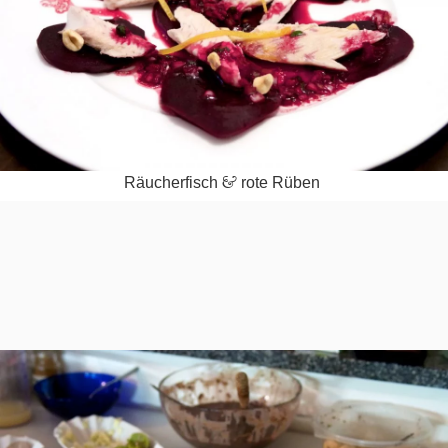
&
Räu­cher­fisch
rote Rüben