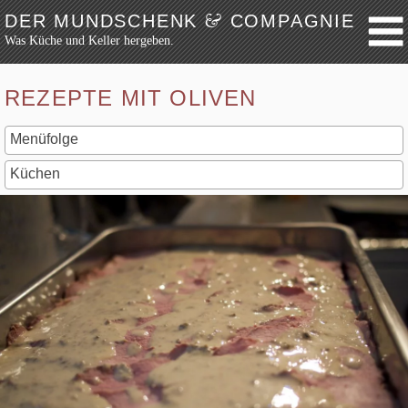
&
DER MUNDSCHENK
COMPAGNIE
Was Küche und Keller hergeben.
Weiter zum Inhalt
Archiv
REZEPTE MIT OLIVEN
Festmahl
Küche
Keller
Lokalbesuch
Markttag
Hortikultur
Werkzeug
Bibliothek
Schaustücke
Potpourri
Rezepte