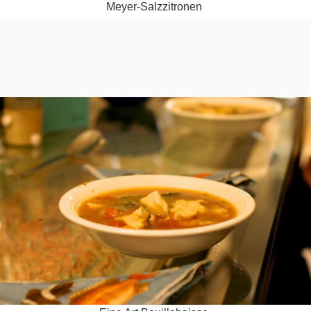
Meyer-Salz­zi­tro­nen