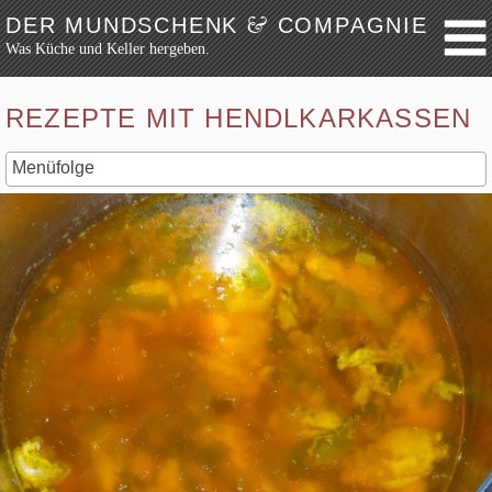
&
DER MUNDSCHENK
COMPAGNIE
Was Küche und Keller hergeben.
Weiter zum Inhalt
Archiv
REZEPTE MIT HENDLKARKASSEN
Festmahl
Küche
Keller
Lokalbesuch
Markttag
Hortikultur
Werkzeug
Bibliothek
Schaustücke
Potpourri
Rezepte