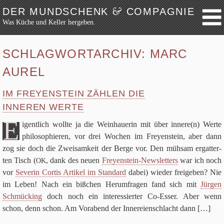
&
DER MUNDSCHENK
COMPAGNIE
Was Küche und Keller hergeben.
Weiter zum Inhalt
Archiv
SCHLAGWORTARCHIV:
MARC
Festmahl
AUREL
Küche
Keller
IM FREYENSTEIN ZÄHLEN DIE
Lokalbesuch
INNEREN WERTE
Markttag
E
igent­lich wollte ja die Wein­haue­rin mit über innere(n) Werte
Hortikultur
phi­lo­so­phie­ren, vor drei Wochen im Frey­en­stein, aber dann
zog sie doch die Zwei­sam­keit der Berge vor. Den müh­sam ergat­ter­
Werkzeug
ten Tisch (
, dank des neuen
Frey­en­stein-News­let­ters
war ich noch
OK
Bibliothek
vor
Seve­rin Cor­tis Arti­kel im Stan­dard
dabei) wie­der frei­ge­ben? Nie
Schaustücke
im Leben! Nach ein biß­chen Her­um­fra­gen fand sich mit
Jür­gen
Potpourri
Schmücking
doch noch ein inter­es­sier­ter Co-Esser. Aber wenn
schon, denn schon. Am Vor­abend der Inne­rei­en­schlacht dann
[…]
Rezepte