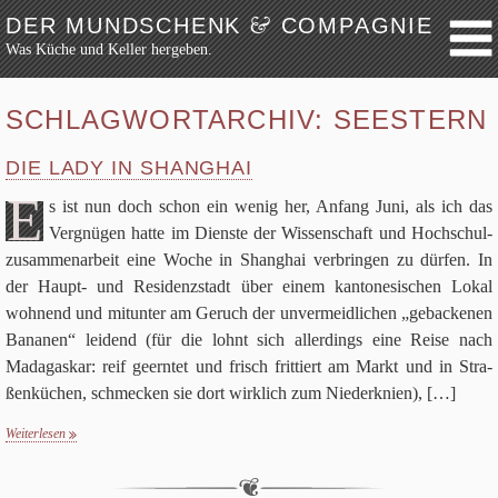
&
DER MUNDSCHENK
COMPAGNIE
Was Küche und Keller hergeben.
Weiter zum Inhalt
Archiv
SCHLAGWORTARCHIV:
SEESTERN
Festmahl
DIE LADY IN SHANGHAI
Küche
E
Keller
s ist nun doch schon ein wenig her, Anfang Juni, als ich das
Ver­gnü­gen hatte im Dien­ste der Wis­sen­schaft und Hoch­schul­
Lokalbesuch
zu­sam­men­ar­beit eine Woche in Shang­hai ver­brin­gen zu dür­fen. In
Markttag
der Haupt- und Resi­denz­stadt über einem kan­to­ne­si­schen Lokal
Hortikultur
woh­nend und mit­un­ter am Geruch der unver­meid­li­chen „gebacke­nen
Werkzeug
Bana­nen“ lei­dend (für die lohnt sich aller­dings eine Reise nach
Mada­gas­kar: reif geern­tet und frisch frit­tiert am Markt und in Stra­
Bibliothek
ßen­kü­chen, schmecken sie dort wirk­lich zum Nie­der­knien),
[…]
Schaustücke
Potpourri
Weiterlesen
Rezepte