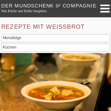
&
DER MUNDSCHENK
COMPAGNIE
Was Küche und Keller hergeben.
Weiter zum Inhalt
Archiv
REZEPTE MIT WEISSBROT
Festmahl
Küche
Keller
Lokalbesuch
Markttag
Hortikultur
Werkzeug
Bibliothek
Schaustücke
Potpourri
Rezepte