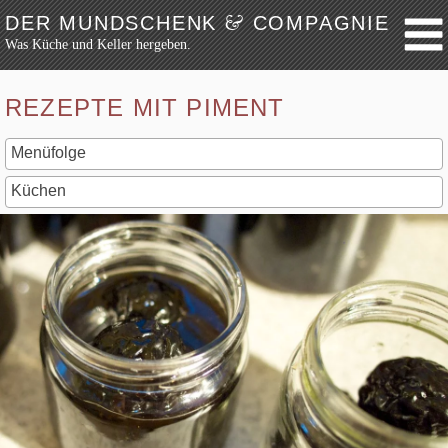
&
DER MUNDSCHENK
COMPAGNIE
Was Küche und Keller hergeben.
Weiter zum Inhalt
Archiv
REZEPTE MIT PIMENT
Festmahl
Küche
Keller
Lokalbesuch
Markttag
Hortikultur
Werkzeug
Bibliothek
Schaustücke
Potpourri
Rezepte