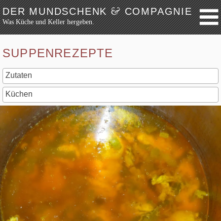
&
DER MUNDSCHENK
COMPAGNIE
Was Küche und Keller hergeben.
Weiter zum Inhalt
Archiv
SUPPENREZEPTE
Festmahl
Küche
Keller
Lokalbesuch
Markttag
Hortikultur
Werkzeug
Bibliothek
Schaustücke
Potpourri
Rezepte